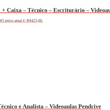
 + Caixa – Técnico – Escriturário – Videoa
0
O preço atual é: R$425,00.
cnico e Analista – Videoaulas Pendrive