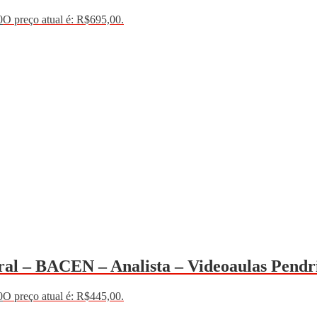
0
O preço atual é: R$695,00.
al – BACEN – Analista – Videoaulas Pendr
0
O preço atual é: R$445,00.