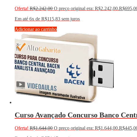
Oferta!
R$
2.242,00
O preço original era: R$2.242,00.
R$
695,0
Em até 6x de
R$
115,83
sem juros
Adicionar ao carrinho
Curso Avançado Concurso Banco Centr
Oferta!
R$
1.644,00
O preço original era: R$1.644,00.
R$
445,0