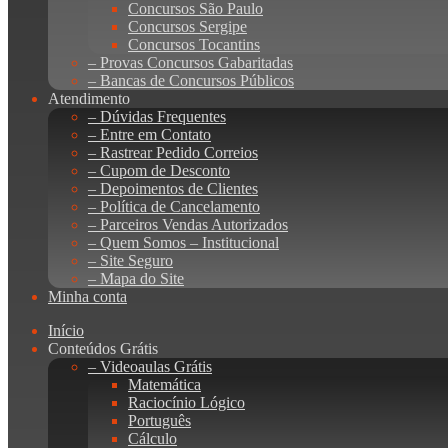
Concursos São Paulo
Concursos Sergipe
Concursos Tocantins
– Provas Concursos Gabaritadas
– Bancas de Concursos Públicos
Atendimento
– Dúvidas Frequentes
– Entre em Contato
– Rastrear Pedido Correios
– Cupom de Desconto
– Depoimentos de Clientes
– Política de Cancelamento
– Parceiros Vendas Autorizados
– Quem Somos – Institucional
– Site Seguro
– Mapa do Site
Minha conta
Início
Conteúdos Grátis
– Videoaulas Grátis
Matemática
Raciocínio Lógico
Português
Cálculo