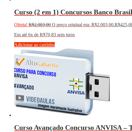
Curso (2 em 1) Concursos Banco Brasil
Oferta!
R$
2.003,00
O preço original era: R$2.003,00.
R$
425,0
Em até 6x de
R$
70,83
sem juros
Adicionar ao carrinho
Curso Avançado Concurso ANVISA – Té