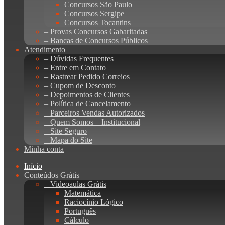
Concursos São Paulo
Concursos Sergipe
Concursos Tocantins
– Provas Concursos Gabaritadas
– Bancas de Concursos Públicos
Atendimento
– Dúvidas Frequentes
– Entre em Contato
– Rastrear Pedido Correios
– Cupom de Desconto
– Depoimentos de Clientes
– Política de Cancelamento
– Parceiros Vendas Autorizados
– Quem Somos – Institucional
– Site Seguro
– Mapa do Site
Minha conta
Início
Conteúdos Grátis
– Videoaulas Grátis
Matemática
Raciocínio Lógico
Português
Cálculo