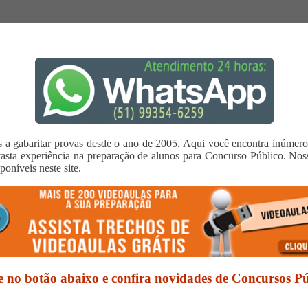
os a gabaritar provas desde o ano de 2005. Aqui você encontra inúmer
 experiência na preparação de alunos para Concurso Público. Nossas
oníveis neste site.
e no botão abaixo e confira novidades de Concursos Pú