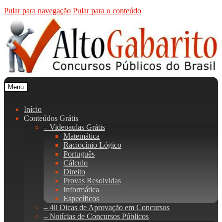
Pular para navegação
Pular para o conteúdo
Menu
Início
Conteúdos Grátis
– Videoaulas Grátis
Matemática
Raciocínio Lógico
Português
Cálculo
Direito
Provas Resolvidas
Informática
Específicos
– 40 Dicas de Aprovação em Concursos
– Notícias de Concursos Públicos