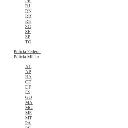
PR
RJ
RN
RR
RS
SC
SE
SP
TO
Polícia Federal
Polícia Militar
AL
AP
BA
CE
DF
ES
GO
MA
MG
MS
MT
PA