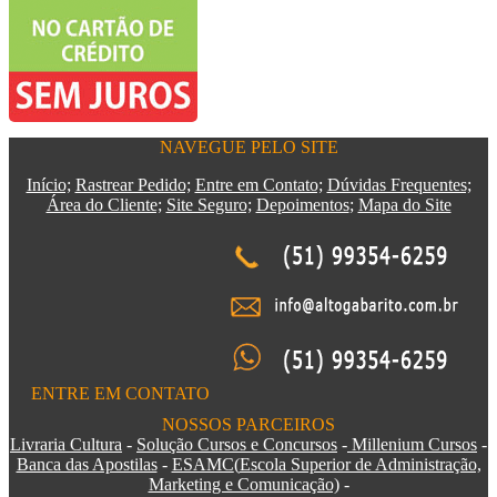
NAVEGUE PELO SITE
Início;
Rastrear Pedido;
Entre em Contato;
Dúvidas Frequentes;
Área do Cliente;
Site Seguro;
Depoimentos
;
Mapa do Site
ENTRE EM CONTATO
NOSSOS PARCEIROS
Livraria Cultura
-
Solução Cursos e Concursos
-
Millenium Cursos
-
Banca das Apostilas
-
ESAMC
(
Escola Superior de Administração,
Marketing e Comunicação)
-