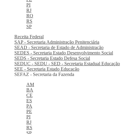
PI
RJ
RO
RS
SP
Receita Federal
SAP - Secretaria Administração Penitenciária
SEAD - Secretaria de Estado de Administração
SEDES - Secretaria Estado Desenvolvimento Social
SEDS - Secretaria Estado Defesa Social
SEDUC - SEDU - SED - Secretaria Estadual Educação
SEE - Secretaria Estado Educação
SEFAZ - Secretaria da Fazenda
AM
BA
CE
ES
PA
PE
PI
RJ
RS
SP