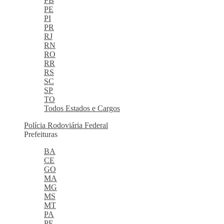
PB
PE
PI
PR
RJ
RN
RO
RR
RS
SC
SP
TO
Todos Estados e Cargos
Polícia Rodoviária Federal
Prefeituras
BA
CE
GO
MA
MG
MS
MT
PA
PE