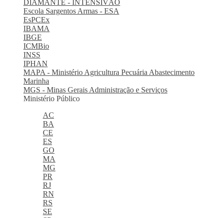
DIAMANTE - INTENSIVÃO
Escola Sargentos Armas - ESA
EsPCEx
IBAMA
IBGE
ICMBio
INSS
IPHAN
MAPA - Ministério Agricultura Pecuária Abastecimento
Marinha
MGS - Minas Gerais Administração e Serviços
Ministério Público
AC
BA
CE
ES
GO
MA
MG
PR
RJ
RN
RS
SE