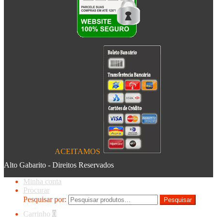
ACEITAMOS
Alto Gabarito - Direitos Reservados
Minha conta
Procurar
Pesquisar por:
Pesquisar
Carrinho
0