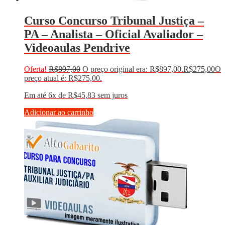
Curso Concurso Tribunal Justiça –
PA – Analista – Oficial Avaliador –
Videoaulas Pendrive
Oferta!
R$
897,00
O preço original era: R$897,00.
R$
275,00
O
preço atual é: R$275,00.
Em até 6x de
R$
45,83
sem juros
Adicionar ao carrinho