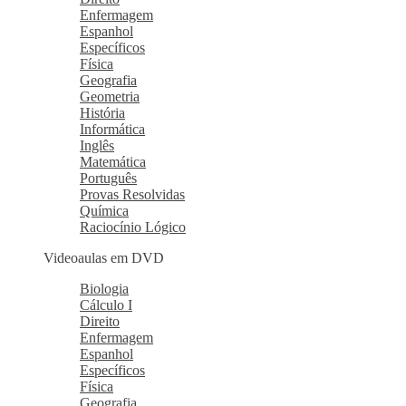
Enfermagem
Espanhol
Específicos
Física
Geografia
Geometria
História
Informática
Inglês
Matemática
Português
Provas Resolvidas
Química
Raciocínio Lógico
Videoaulas em DVD
Biologia
Cálculo I
Direito
Enfermagem
Espanhol
Específicos
Física
Geografia