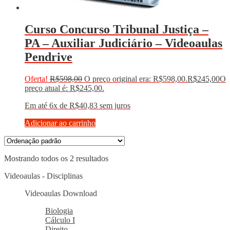
Curso Concurso Tribunal Justiça –
PA – Auxiliar Judiciário – Videoaulas
Pendrive
Oferta!
R$
598,00
O preço original era: R$598,00.
R$
245,00
O
preço atual é: R$245,00.
Em até 6x de
R$
40,83
sem juros
Adicionar ao carrinho
Mostrando todos os 2 resultados
Videoaulas - Disciplinas
Videoaulas Download
Biologia
Cálculo I
Direito