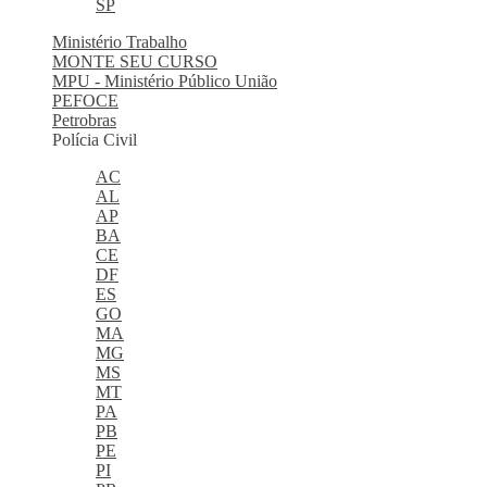
SP
Ministério Trabalho
MONTE SEU CURSO
MPU - Ministério Público União
PEFOCE
Petrobras
Polícia Civil
AC
AL
AP
BA
CE
DF
ES
GO
MA
MG
MS
MT
PA
PB
PE
PI