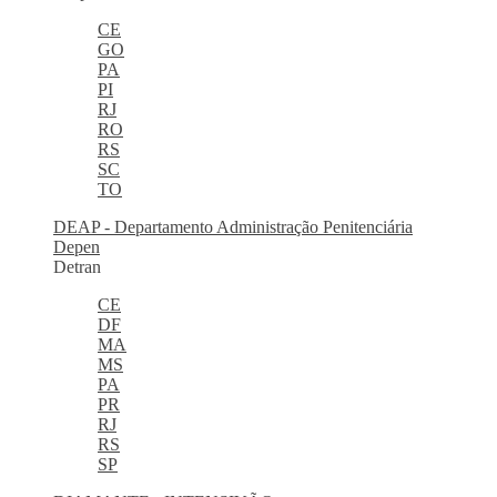
CE
GO
PA
PI
RJ
RO
RS
SC
TO
DEAP - Departamento Administração Penitenciária
Depen
Detran
CE
DF
MA
MS
PA
PR
RJ
RS
SP