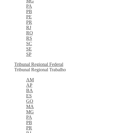
MG
PA
PB
PE
PR
RJ
RO
RS
SC
SE
SP
Tribunal Regional Federal
Tribunal Regional Trabalho
AM
AP
BA
ES
GO
MA
MG
PA
PB
PR