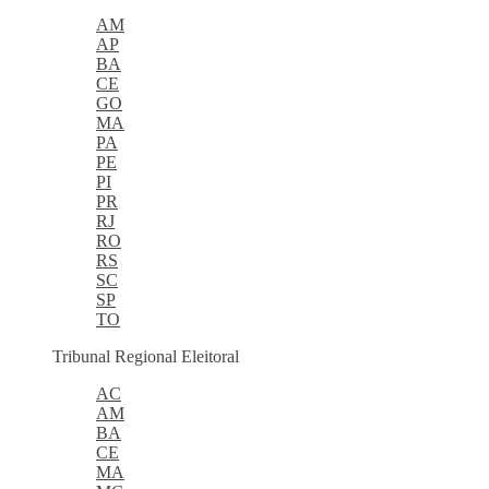
AM
AP
BA
CE
GO
MA
PA
PE
PI
PR
RJ
RO
RS
SC
SP
TO
Tribunal Regional Eleitoral
AC
AM
BA
CE
MA