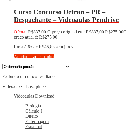
Curso Concurso Detran – PR –
Despachante – Videoaulas Pendrive
Oferta!
R$
837,00
O preço original era: R$837,00.
R$
275,00
O
preço atual é: R$275,00.
Em até 6x de
R$
45,83
sem juros
Adicionar ao carrinho
Exibindo um único resultado
Videoaulas - Disciplinas
Videoaulas Download
Biologia
Cálculo I
Direito
Enfermagem
Espanhol