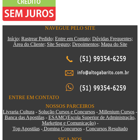
NAVEGUE PELO SITE
Início;
Rastrear Pedido;
Entre em Contato;
Dúvidas Frequentes;
Área do Cliente;
Site Seguro;
Depoimentos
;
Mapa do Site
ENTRE EM CONTATO
NOSSOS PARCEIROS
Livraria Cultura
-
Solução Cursos e Concursos
-
Millenium Cursos
-
Banca das Apostilas
-
ESAMC
(
Escola Superior de Administração,
Marketing e Comunicação)
-
Top Apostilas
-
Domina Concursos
-
Concursos Resultado
SIGA-NOS