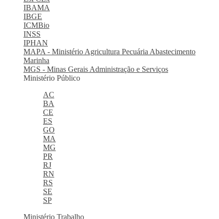
IBAMA
IBGE
ICMBio
INSS
IPHAN
MAPA - Ministério Agricultura Pecuária Abastecimento
Marinha
MGS - Minas Gerais Administração e Serviços
Ministério Público
AC
BA
CE
ES
GO
MA
MG
PR
RJ
RN
RS
SE
SP
Ministério Trabalho