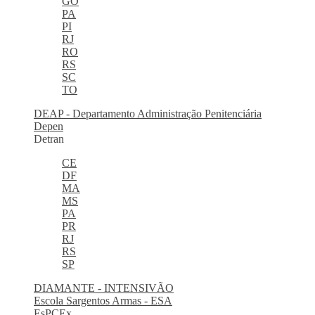
GO
PA
PI
RJ
RO
RS
SC
TO
DEAP - Departamento Administração Penitenciária
Depen
Detran
CE
DF
MA
MS
PA
PR
RJ
RS
SP
DIAMANTE - INTENSIVÃO
Escola Sargentos Armas - ESA
EsPCEx