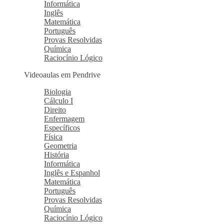
Informática
Inglês
Matemática
Português
Provas Resolvidas
Química
Raciocínio Lógico
Videoaulas em Pendrive
Biologia
Cálculo I
Direito
Enfermagem
Específicos
Física
Geometria
História
Informática
Inglês e Espanhol
Matemática
Português
Provas Resolvidas
Química
Raciocínio Lógico