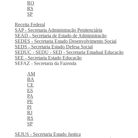
RO
RS
SP
Receita Federal
SAP - Secretaria Administração Penitenciária
SEAD - Secretaria de Estado de Administração
SEDES - Secretaria Estado Desenvolvimento Social
SEDS - Secretaria Estado Defesa Social
SEDUC - SEDU - SED - Secretaria Estadual Educação
SEE - Secretaria Estado Educação
SEFAZ - Secretaria da Fazenda
AM
BA
CE
ES
PA
PE
PI
RJ
RS
SP
SEJUS - Secretaria Estado Justiça