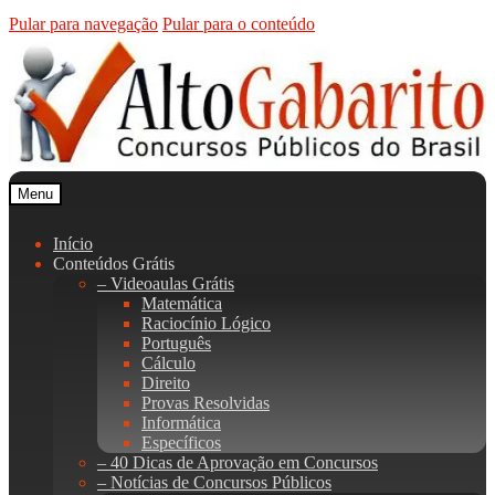
Pular para navegação
Pular para o conteúdo
Menu
Início
Conteúdos Grátis
– Videoaulas Grátis
Matemática
Raciocínio Lógico
Português
Cálculo
Direito
Provas Resolvidas
Informática
Específicos
– 40 Dicas de Aprovação em Concursos
– Notícias de Concursos Públicos