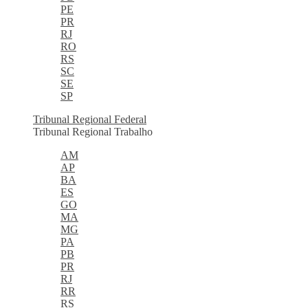
PE
PR
RJ
RO
RS
SC
SE
SP
Tribunal Regional Federal
Tribunal Regional Trabalho
AM
AP
BA
ES
GO
MA
MG
PA
PB
PR
RJ
RR
RS