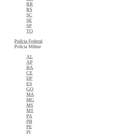
RR
RS
SC
SE
SP
TO
Polícia Federal
Polícia Militar
AL
AP
BA
CE
DF
ES
GO
MA
MG
MS
MT
PA
PB
PE
PI