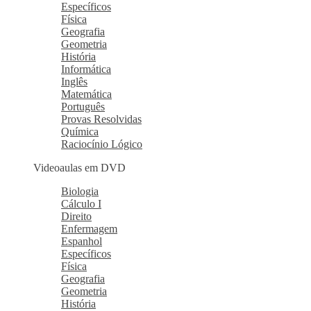
Específicos
Física
Geografia
Geometria
História
Informática
Inglês
Matemática
Português
Provas Resolvidas
Química
Raciocínio Lógico
Videoaulas em DVD
Biologia
Cálculo I
Direito
Enfermagem
Espanhol
Específicos
Física
Geografia
Geometria
História