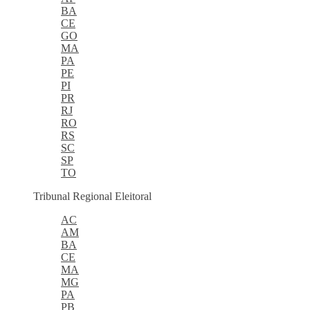
BA
CE
GO
MA
PA
PE
PI
PR
RJ
RO
RS
SC
SP
TO
Tribunal Regional Eleitoral
AC
AM
BA
CE
MA
MG
PA
PB