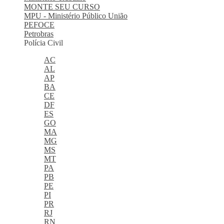
MONTE SEU CURSO
MPU - Ministério Público União
PEFOCE
Petrobras
Polícia Civil
AC
AL
AP
BA
CE
DF
ES
GO
MA
MG
MS
MT
PA
PB
PE
PI
PR
RJ
RN