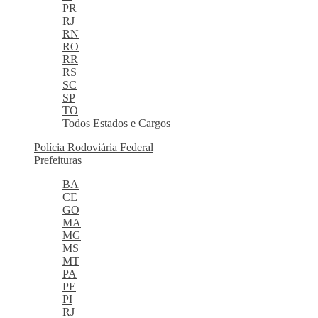
PR
RJ
RN
RO
RR
RS
SC
SP
TO
Todos Estados e Cargos
Polícia Rodoviária Federal
Prefeituras
BA
CE
GO
MA
MG
MS
MT
PA
PE
PI
RJ