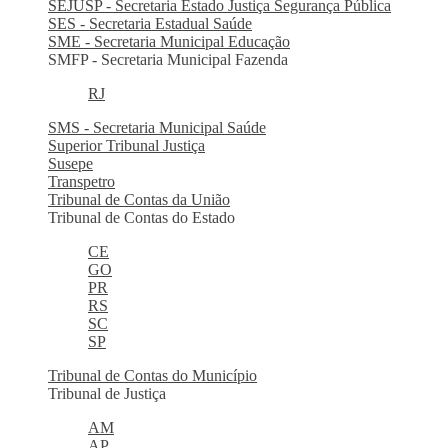
SEJUSP - Secretaria Estado Justiça Segurança Pública
SES - Secretaria Estadual Saúde
SME - Secretaria Municipal Educação
SMFP - Secretaria Municipal Fazenda
RJ
SMS - Secretaria Municipal Saúde
Superior Tribunal Justiça
Susepe
Transpetro
Tribunal de Contas da União
Tribunal de Contas do Estado
CE
GO
PR
RS
SC
SP
Tribunal de Contas do Município
Tribunal de Justiça
AM
AP