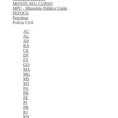
MONTE SEU CURSO
MPU - Ministério Público União
PEFOCE
Petrobras
Polícia Civil
AC
AL
AP
BA
CE
DF
ES
GO
MA
MG
MS
MT
PA
PB
PE
PI
PR
RJ
RN