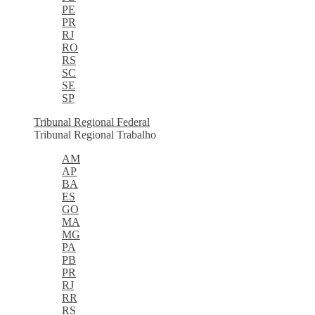
PE
PR
RJ
RO
RS
SC
SE
SP
Tribunal Regional Federal
Tribunal Regional Trabalho
AM
AP
BA
ES
GO
MA
MG
PA
PB
PR
RJ
RR
RS