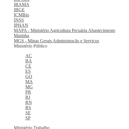
IBAMA
IBGE
ICMBio
INSS
IPHAN
MAPA - Ministério Agricultura Pecuária Abastecimento
Marinha
MGS - Minas Gerais Administração e Serviços
Ministério Público
AC
BA
CE
ES
GO
MA
MG
PR
RJ
RN
RS
SE
SP
Ministério Trabalho