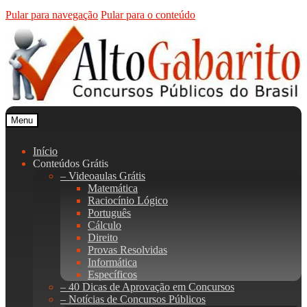
Pular para navegação
Pular para o conteúdo
Menu
Início
Conteúdos Grátis
– Videoaulas Grátis
Matemática
Raciocínio Lógico
Português
Cálculo
Direito
Provas Resolvidas
Informática
Específicos
– 40 Dicas de Aprovação em Concursos
– Notícias de Concursos Públicos