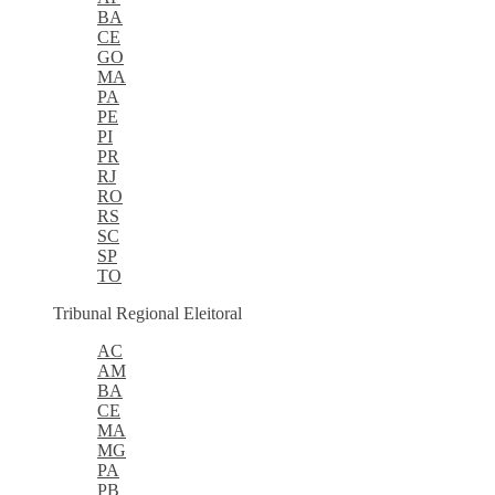
BA
CE
GO
MA
PA
PE
PI
PR
RJ
RO
RS
SC
SP
TO
Tribunal Regional Eleitoral
AC
AM
BA
CE
MA
MG
PA
PB