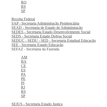
RO
RS
SP
Receita Federal
SAP - Secretaria Administração Penitenciária
SEAD - Secretaria de Estado de Administração
SEDES - Secretaria Estado Desenvolvimento Social
SEDS - Secretaria Estado Defesa Social
SEDUC - SEDU - SED - Secretaria Estadual Educação
SEE - Secretaria Estado Educação
SEFAZ - Secretaria da Fazenda
AM
BA
CE
ES
PA
PE
PI
RJ
RS
SP
SEJUS - Secretaria Estado Justiça