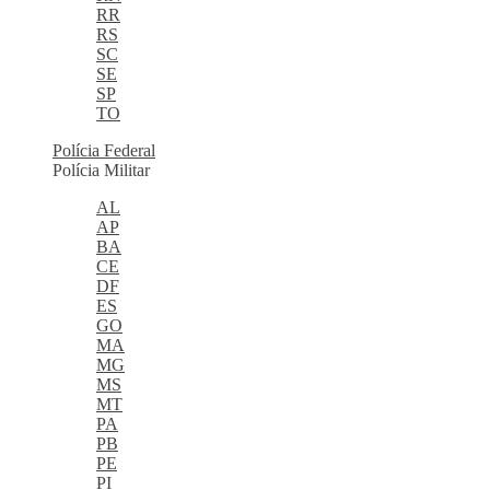
RR
RS
SC
SE
SP
TO
Polícia Federal
Polícia Militar
AL
AP
BA
CE
DF
ES
GO
MA
MG
MS
MT
PA
PB
PE
PI