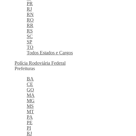
PR
RJ
RN
RO
RR
RS
SC
SP
TO
Todos Estados e Cargos
Polícia Rodoviária Federal
Prefeituras
BA
CE
GO
MA
MG
MS
MT
PA
PE
PI
RJ