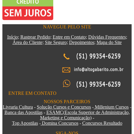
NAVEGUE PELO SITE
Início;
Rastrear Pedido;
Entre em Contato;
Dúvidas Frequentes;
Área do Cliente;
Site Seguro;
Depoimentos
;
Mapa do Site
ENTRE EM CONTATO
NOSSOS PARCEIROS
Livraria Cultura
-
Solução Cursos e Concursos
-
Millenium Cursos
-
Banca das Apostilas
-
ESAMC
(
Escola Superior de Administração,
Marketing e Comunicação)
-
Top Apostilas
-
Domina Concursos
-
Concursos Resultado
SIGA-NOS