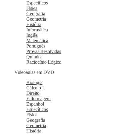
Específicos
Física
Geografia
Geometria
História
Informática
Inglês
Matemática
Português
Provas Resolvidas
Química
Raciocínio Lógico
Videoaulas em DVD
Biologia
Cálculo I
Direito
Enfermagem
Espanhol
Específicos
Física
Geografia
Geometria
História