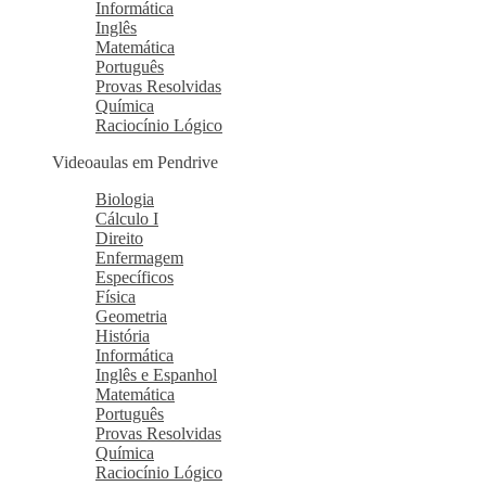
Informática
Inglês
Matemática
Português
Provas Resolvidas
Química
Raciocínio Lógico
Videoaulas em Pendrive
Biologia
Cálculo I
Direito
Enfermagem
Específicos
Física
Geometria
História
Informática
Inglês e Espanhol
Matemática
Português
Provas Resolvidas
Química
Raciocínio Lógico