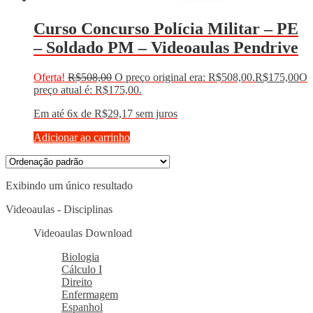
Curso Concurso Polícia Militar – PE
– Soldado PM – Videoaulas Pendrive
Oferta!
R$
508,00
O preço original era: R$508,00.
R$
175,00
O
preço atual é: R$175,00.
Em até 6x de
R$
29,17
sem juros
Adicionar ao carrinho
Exibindo um único resultado
Videoaulas - Disciplinas
Videoaulas Download
Biologia
Cálculo I
Direito
Enfermagem
Espanhol