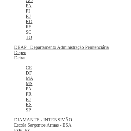
GO
PA
PI
RJ
RO
RS
SC
TO
DEAP - Departamento Administração Penitenciária
Depen
Detran
CE
DF
MA
MS
PA
PR
RJ
RS
SP
DIAMANTE - INTENSIVÃO
Escola Sargentos Armas - ESA
EsPCEx