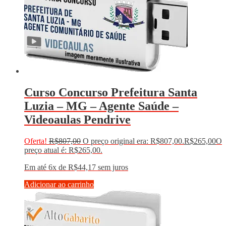
Curso Concurso Prefeitura Santa
Luzia – MG – Agente Saúde –
Videoaulas Pendrive
Oferta!
R$
807,00
O preço original era: R$807,00.
R$
265,00
O
preço atual é: R$265,00.
Em até 6x de
R$
44,17
sem juros
Adicionar ao carrinho