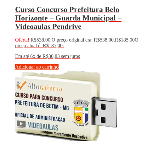
Curso Concurso Prefeitura Belo
Horizonte – Guarda Municipal –
Videoaulas Pendrive
Oferta!
R$
538,00
O preço original era: R$538,00.
R$
185,00
O
preço atual é: R$185,00.
Em até 6x de
R$
30,83
sem juros
Adicionar ao carrinho