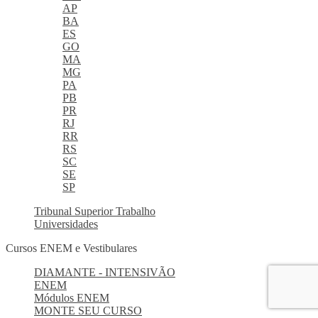
AP
BA
ES
GO
MA
MG
PA
PB
PR
RJ
RR
RS
SC
SE
SP
Tribunal Superior Trabalho
Universidades
Cursos ENEM e Vestibulares
DIAMANTE - INTENSIVÃO
ENEM
Módulos ENEM
MONTE SEU CURSO