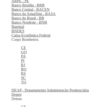
ARPE - PE
Banco Brasília - BRB
Banco Central - BACEN
Banco da Amazônia - BASA
Banco do Brasil - BB
Banco Nordeste - BNB
Banrisul
BNDES
Caixa Econômica Federal
Corpo Bombeiros
CE
GO
PA
PI
RJ
RO
RS
SC
TO
DEAP - Departamento Administração Penitenciária
Depen
Detran
CE