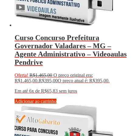
Curso Concurso Prefeitura
Governador Valadares – MG –
Agente Administrativo – Videoaulas
Pendrive
Oferta!
R$
1.465,00
O preço original era:
R$1.465,00.
R$
395,00
O preço atual é: R$395,00.
Em até 6x de
R$
65,83
sem juros
Adicionar ao carrinho