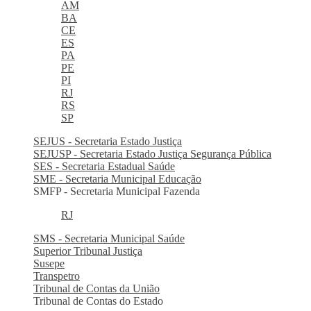
AM
BA
CE
ES
PA
PE
PI
RJ
RS
SP
SEJUS - Secretaria Estado Justiça
SEJUSP - Secretaria Estado Justiça Segurança Pública
SES - Secretaria Estadual Saúde
SME - Secretaria Municipal Educação
SMFP - Secretaria Municipal Fazenda
RJ
SMS - Secretaria Municipal Saúde
Superior Tribunal Justiça
Susepe
Transpetro
Tribunal de Contas da União
Tribunal de Contas do Estado