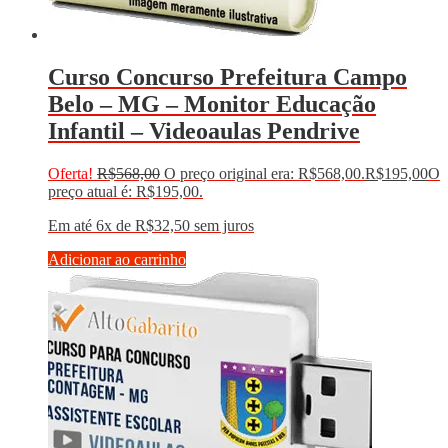
Curso Concurso Prefeitura Campo
Belo – MG – Monitor Educação
Infantil – Videoaulas Pendrive
Oferta!
R$
568,00
O preço original era: R$568,00.
R$
195,00
O
preço atual é: R$195,00.
Em até 6x de
R$
32,50
sem juros
Adicionar ao carrinho