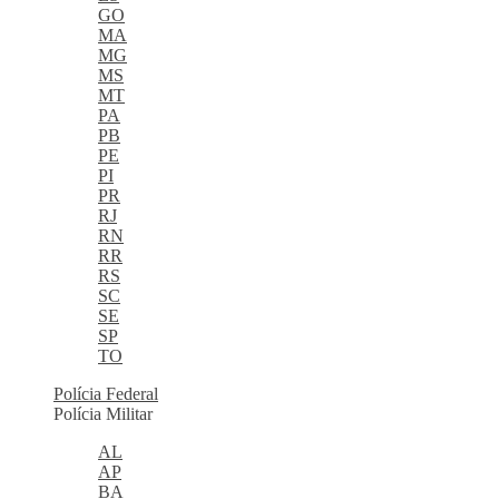
GO
MA
MG
MS
MT
PA
PB
PE
PI
PR
RJ
RN
RR
RS
SC
SE
SP
TO
Polícia Federal
Polícia Militar
AL
AP
BA