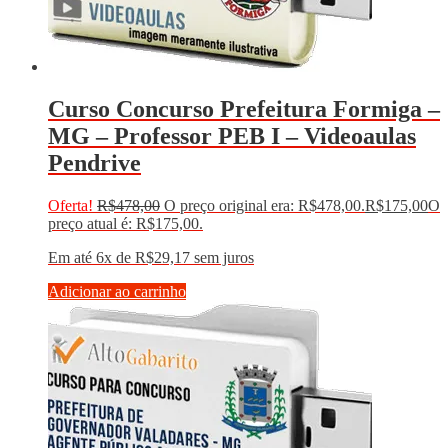
Curso Concurso Prefeitura Formiga –
MG – Professor PEB I – Videoaulas
Pendrive
Oferta!
R$
478,00
O preço original era: R$478,00.
R$
175,00
O
preço atual é: R$175,00.
Em até 6x de
R$
29,17
sem juros
Adicionar ao carrinho