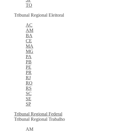
TO
Tribunal Regional Eleitoral
AC
AM
BA
CE
MA
MG
PA
PB
PE
PR
RJ
RO
RS
SC
SE
SP
Tribunal Regional Federal
Tribunal Regional Trabalho
AM