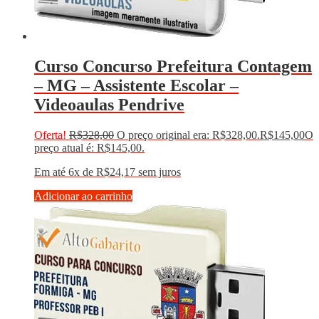
Curso Concurso Prefeitura Contagem
– MG – Assistente Escolar –
Videoaulas Pendrive
Oferta!
R$
328,00
O preço original era: R$328,00.
R$
145,00
O
preço atual é: R$145,00.
Em até 6x de
R$
24,17
sem juros
Adicionar ao carrinho