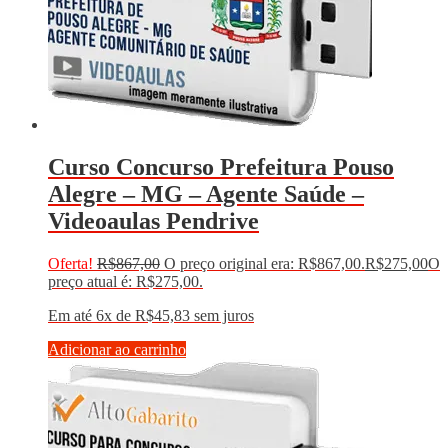
Curso Concurso Prefeitura Pouso
Alegre – MG – Agente Saúde –
Videoaulas Pendrive
Oferta!
R$
867,00
O preço original era: R$867,00.
R$
275,00
O
preço atual é: R$275,00.
Em até 6x de
R$
45,83
sem juros
Adicionar ao carrinho