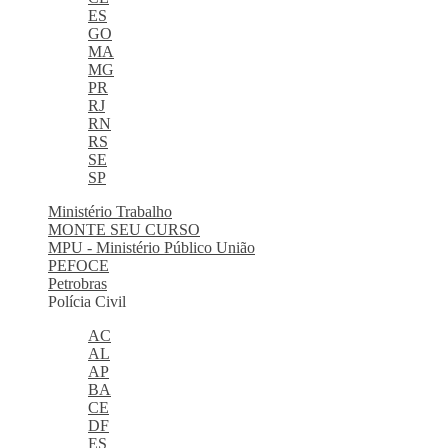
ES
GO
MA
MG
PR
RJ
RN
RS
SE
SP
Ministério Trabalho
MONTE SEU CURSO
MPU - Ministério Público União
PEFOCE
Petrobras
Polícia Civil
AC
AL
AP
BA
CE
DF
ES