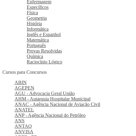
Enfermagem
Específicos
Física
Geometria
História
Informática
Inglês e Espanhol
Matemática
Português
Provas Resolvidas
Química
Raciocínio Lógico
Cursos para Concursos
ABIN
AGEPEN
AGU - Advocacia Geral União
AHM - Autarquia Hospitalar Municipal
ANAC - Agência Nacional de Aviação Civil
ANATEL
ANP - Agência Nacional do Petróleo
ANS
ANTAQ
ANVISA