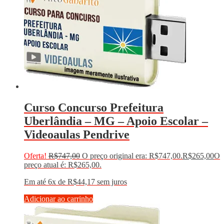
Curso Concurso Prefeitura
Uberlândia – MG – Apoio Escolar –
Videoaulas Pendrive
Oferta!
R$
747,00
O preço original era: R$747,00.
R$
265,00
O
preço atual é: R$265,00.
Em até 6x de
R$
44,17
sem juros
Adicionar ao carrinho