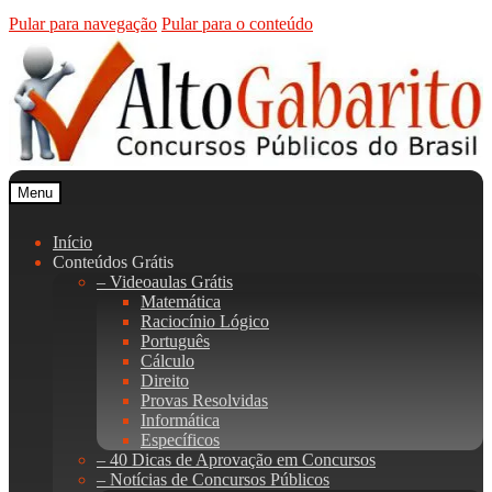
Pular para navegação
Pular para o conteúdo
Menu
Início
Conteúdos Grátis
– Videoaulas Grátis
Matemática
Raciocínio Lógico
Português
Cálculo
Direito
Provas Resolvidas
Informática
Específicos
– 40 Dicas de Aprovação em Concursos
– Notícias de Concursos Públicos