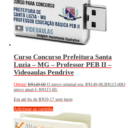
Curso Concurso Prefeitura Santa
Luzia – MG – Professor PEB II –
Videoaulas Pendrive
Oferta!
R$
149,00
O preço original era: R$149,00.
R$
115,00
O
preço atual é: R$115,00.
Em até 6x de
R$
19,17
sem juros
Adicionar ao carrinho