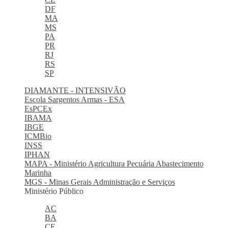
DF
MA
MS
PA
PR
RJ
RS
SP
DIAMANTE - INTENSIVÃO
Escola Sargentos Armas - ESA
EsPCEx
IBAMA
IBGE
ICMBio
INSS
IPHAN
MAPA - Ministério Agricultura Pecuária Abastecimento
Marinha
MGS - Minas Gerais Administração e Serviços
Ministério Público
AC
BA
CE