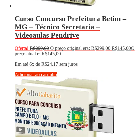
Curso Concurso Prefeitura Betim –
MG – Técnico Secretaria –
Videoaulas Pendrive
Oferta!
R$
299,00
O preço original era: R$299,00.
R$
145,00
O
preço atual é: R$145,00.
Em até 6x de
R$
24,17
sem juros
Adicionar ao carrinho