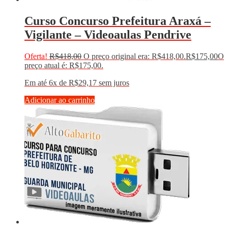
Curso Concurso Prefeitura Araxá –
Vigilante – Videoaulas Pendrive
Oferta!
R$
418,00
O preço original era: R$418,00.
R$
175,00
O
preço atual é: R$175,00.
Em até 6x de
R$
29,17
sem juros
Adicionar ao carrinho