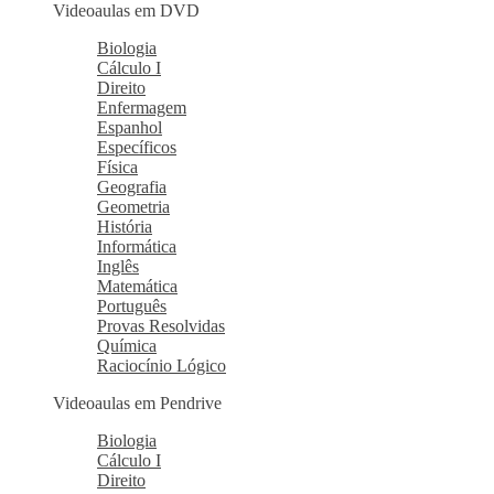
Videoaulas em DVD
Biologia
Cálculo I
Direito
Enfermagem
Espanhol
Específicos
Física
Geografia
Geometria
História
Informática
Inglês
Matemática
Português
Provas Resolvidas
Química
Raciocínio Lógico
Videoaulas em Pendrive
Biologia
Cálculo I
Direito