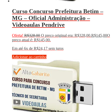
Curso Concurso Prefeitura Betim –
MG – Oficial Administração –
Videoaulas Pendrive
Oferta!
R$
328,00
O preço original era: R$328,00.
R$
145,00
O
preço atual é: R$145,00.
Em até 6x de
R$
24,17
sem juros
Adicionar ao carrinho