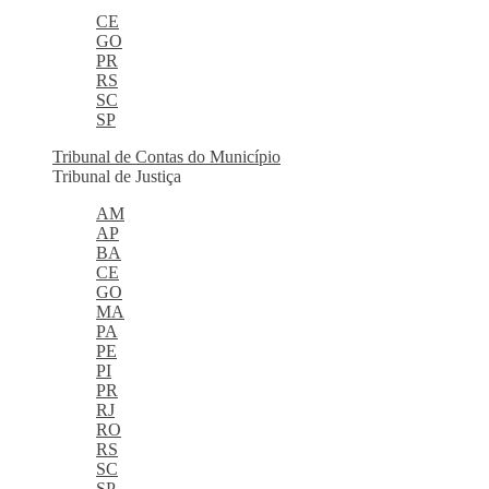
CE
GO
PR
RS
SC
SP
Tribunal de Contas do Município
Tribunal de Justiça
AM
AP
BA
CE
GO
MA
PA
PE
PI
PR
RJ
RO
RS
SC
SP