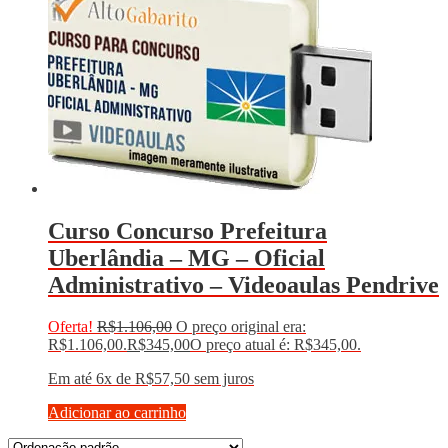
Curso Concurso Prefeitura
Uberlândia – MG – Oficial
Administrativo – Videoaulas Pendrive
Oferta!
R$
1.106,00
O preço original era:
R$1.106,00.
R$
345,00
O preço atual é: R$345,00.
Em até 6x de
R$
57,50
sem juros
Adicionar ao carrinho