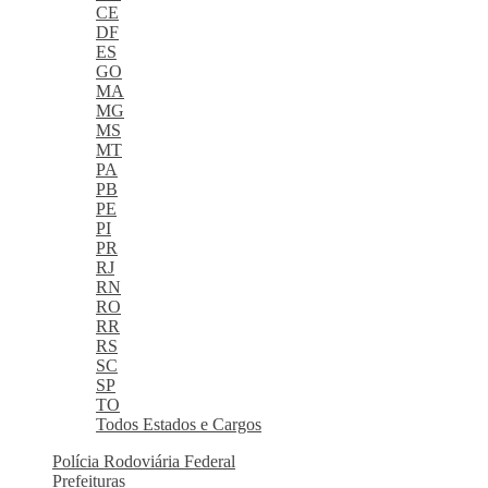
CE
DF
ES
GO
MA
MG
MS
MT
PA
PB
PE
PI
PR
RJ
RN
RO
RR
RS
SC
SP
TO
Todos Estados e Cargos
Polícia Rodoviária Federal
Prefeituras