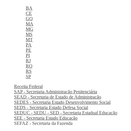
BA
CE
GO
MA
MG
MS
MT
PA
PE
PI
RJ
RO
RS
SP
Receita Federal
SAP - Secretaria Administração Penitenciária
SEAD - Secretaria de Estado de Administração
SEDES - Secretaria Estado Desenvolvimento Social
SEDS - Secretaria Estado Defesa Social
SEDUC - SEDU - SED - Secretaria Estadual Educação
SEE - Secretaria Estado Educação
SEFAZ - Secretaria da Fazenda