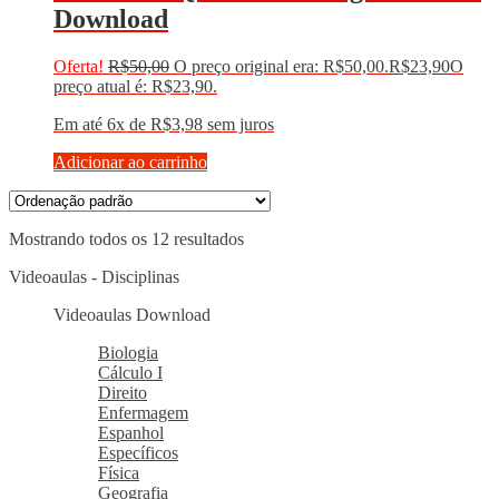
Download
Oferta!
R$
50,00
O preço original era: R$50,00.
R$
23,90
O
preço atual é: R$23,90.
Em até 6x de
R$
3,98
sem juros
Adicionar ao carrinho
Mostrando todos os 12 resultados
Videoaulas - Disciplinas
Videoaulas Download
Biologia
Cálculo I
Direito
Enfermagem
Espanhol
Específicos
Física
Geografia