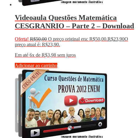
Videoaula Questões Matemática
CESGRANRIO – Parte 2 – Download
Oferta!
R$
50,00
O preço original era: R$50,00.
R$
23,90
O
preço atual é: R$23,90.
Em até 6x de
R$
3,98
sem juros
Adicionar ao carrinho