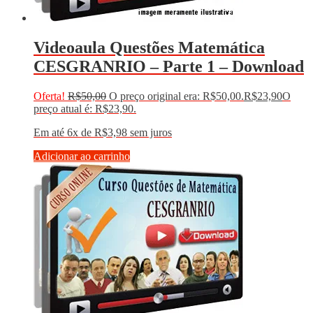
Videoaula Questões Matemática
CESGRANRIO – Parte 1 – Download
Oferta!
R$
50,00
O preço original era: R$50,00.
R$
23,90
O
preço atual é: R$23,90.
Em até 6x de
R$
3,98
sem juros
Adicionar ao carrinho