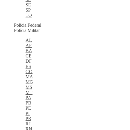
SE
SP
TO
Polícia Federal
Polícia Militar
AL
AP
BA
CE
DF
ES
GO
MA
MG
MS
MT
PA
PB
PE
PI
PR
RJ
RN