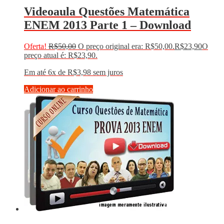
Videoaula Questões Matemática
ENEM 2013 Parte 1 – Download
Oferta!
R$
50,00
O preço original era: R$50,00.
R$
23,90
O
preço atual é: R$23,90.
Em até 6x de
R$
3,98
sem juros
Adicionar ao carrinho