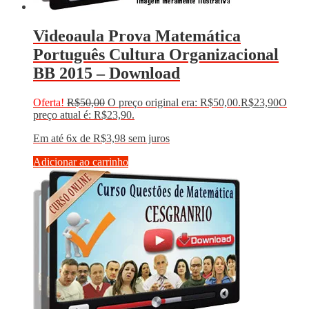
Videoaula Prova Matemática
Português Cultura Organizacional
BB 2015 – Download
Oferta!
R$
50,00
O preço original era: R$50,00.
R$
23,90
O
preço atual é: R$23,90.
Em até 6x de
R$
3,98
sem juros
Adicionar ao carrinho