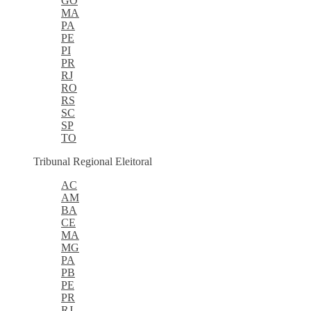
GO
MA
PA
PE
PI
PR
RJ
RO
RS
SC
SP
TO
Tribunal Regional Eleitoral
AC
AM
BA
CE
MA
MG
PA
PB
PE
PR
RJ