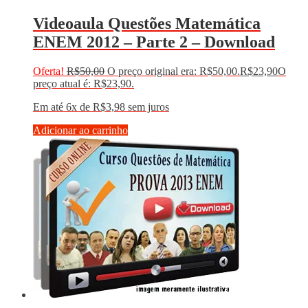
Videoaula Questões Matemática
ENEM 2012 – Parte 2 – Download
Oferta!
R$
50,00
O preço original era: R$50,00.
R$
23,90
O
preço atual é: R$23,90.
Em até 6x de
R$
3,98
sem juros
Adicionar ao carrinho