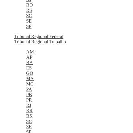
RO
RS
SC
SE
SP
Tribunal Regional Federal
Tribunal Regional Trabalho
AM
AP
BA
ES
GO
MA
MG
PA
PB
PR
RJ
RR
RS
SC
SE
SP