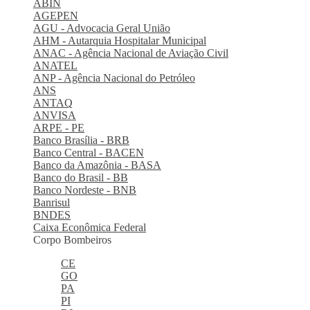
ABIN
AGEPEN
AGU - Advocacia Geral União
AHM - Autarquia Hospitalar Municipal
ANAC - Agência Nacional de Aviação Civil
ANATEL
ANP - Agência Nacional do Petróleo
ANS
ANTAQ
ANVISA
ARPE - PE
Banco Brasília - BRB
Banco Central - BACEN
Banco da Amazônia - BASA
Banco do Brasil - BB
Banco Nordeste - BNB
Banrisul
BNDES
Caixa Econômica Federal
Corpo Bombeiros
CE
GO
PA
PI