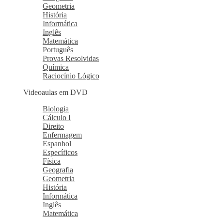
Geometria
História
Informática
Inglês
Matemática
Português
Provas Resolvidas
Química
Raciocínio Lógico
Videoaulas em DVD
Biologia
Cálculo I
Direito
Enfermagem
Espanhol
Específicos
Física
Geografia
Geometria
História
Informática
Inglês
Matemática