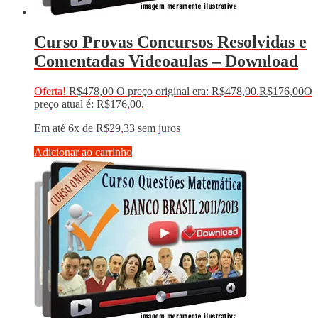
Curso Provas Concursos Resolvidas e
Comentadas Videoaulas – Download
Oferta!
R$
478,00
O preço original era: R$478,00.
R$
176,00
O
preço atual é: R$176,00.
Em até 6x de
R$
29,33
sem juros
Adicionar ao carrinho