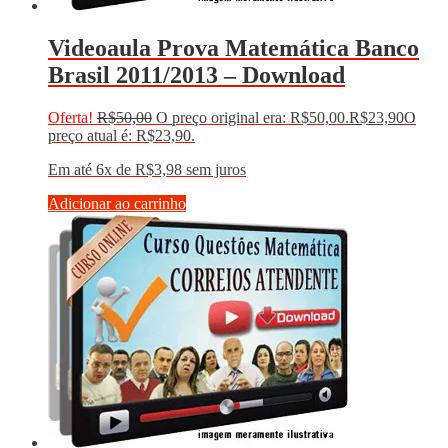
Videoaula Prova Matemática Banco
Brasil 2011/2013 – Download
Oferta!
R$
50,00
O preço original era: R$50,00.
R$
23,90
O
preço atual é: R$23,90.
Em até 6x de
R$
3,98
sem juros
Adicionar ao carrinho