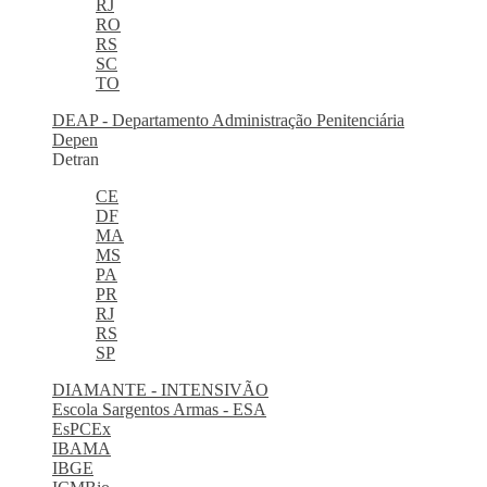
RJ
RO
RS
SC
TO
DEAP - Departamento Administração Penitenciária
Depen
Detran
CE
DF
MA
MS
PA
PR
RJ
RS
SP
DIAMANTE - INTENSIVÃO
Escola Sargentos Armas - ESA
EsPCEx
IBAMA
IBGE