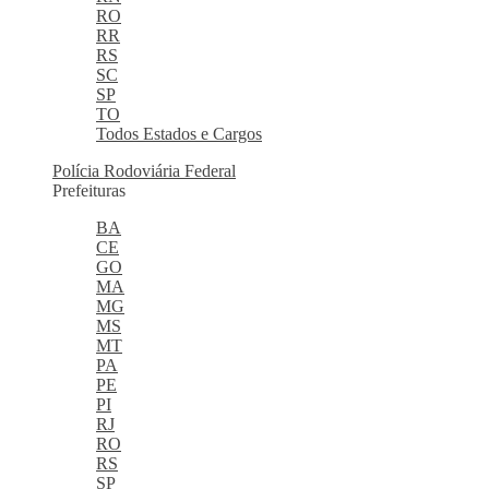
RO
RR
RS
SC
SP
TO
Todos Estados e Cargos
Polícia Rodoviária Federal
Prefeituras
BA
CE
GO
MA
MG
MS
MT
PA
PE
PI
RJ
RO
RS
SP