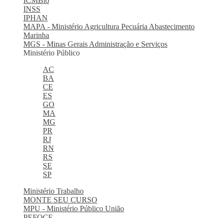
ICMBio
INSS
IPHAN
MAPA - Ministério Agricultura Pecuária Abastecimento
Marinha
MGS - Minas Gerais Administração e Serviços
Ministério Público
AC
BA
CE
ES
GO
MA
MG
PR
RJ
RN
RS
SE
SP
Ministério Trabalho
MONTE SEU CURSO
MPU - Ministério Público União
PEFOCE