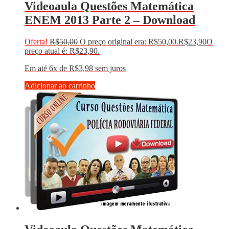
Videoaula Questões Matemática
ENEM 2013 Parte 2 – Download
Oferta!
R$
50,00
O preço original era: R$50,00.
R$
23,90
O
preço atual é: R$23,90.
Em até 6x de
R$
3,98
sem juros
Adicionar ao carrinho