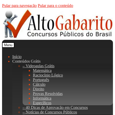
Pular para navegação
Pular para o conteúdo
Menu
Início
Conteúdos Grátis
– Videoaulas Grátis
Matemática
Raciocínio Lógico
Português
Cálculo
Direito
Provas Resolvidas
Informática
Específicos
– 40 Dicas de Aprovação em Concursos
– Notícias de Concursos Públicos