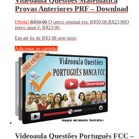
Videoaula Questões Matemática
Provas Anteriores PRF – Download
Oferta!
R$
50,00
O preço original era: R$50,00.
R$
23,90
O
preço atual é: R$23,90.
Em até 6x de
R$
3,98
sem juros
Adicionar ao carrinho
Videoaula Questões Português FCC –