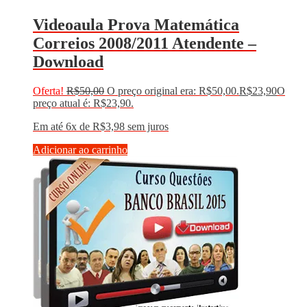
Videoaula Prova Matemática
Correios 2008/2011 Atendente –
Download
Oferta!
R$
50,00
O preço original era: R$50,00.
R$
23,90
O
preço atual é: R$23,90.
Em até 6x de
R$
3,98
sem juros
Adicionar ao carrinho