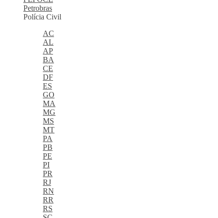
Petrobras
Polícia Civil
AC
AL
AP
BA
CE
DF
ES
GO
MA
MG
MS
MT
PA
PB
PE
PI
PR
RJ
RN
RR
RS
SC