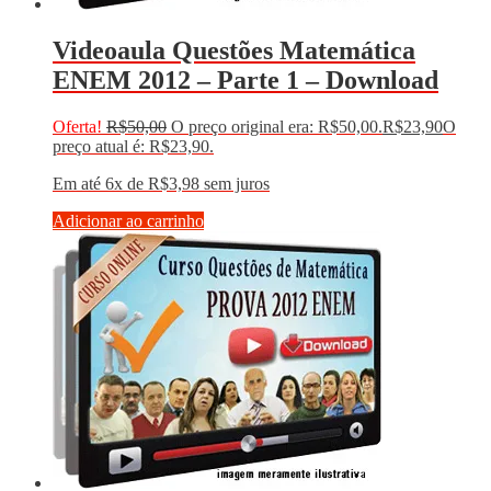
Videoaula Questões Matemática
ENEM 2012 – Parte 1 – Download
Oferta!
R$
50,00
O preço original era: R$50,00.
R$
23,90
O
preço atual é: R$23,90.
Em até 6x de
R$
3,98
sem juros
Adicionar ao carrinho