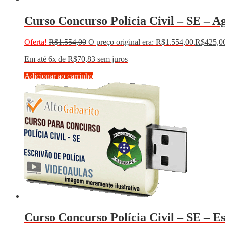
Curso Concurso Polícia Civil – SE – Ag
Oferta!
R$
1.554,00
O preço original era: R$1.554,00.
R$
425,0
Em até 6x de
R$
70,83
sem juros
Adicionar ao carrinho
Curso Concurso Polícia Civil – SE – E