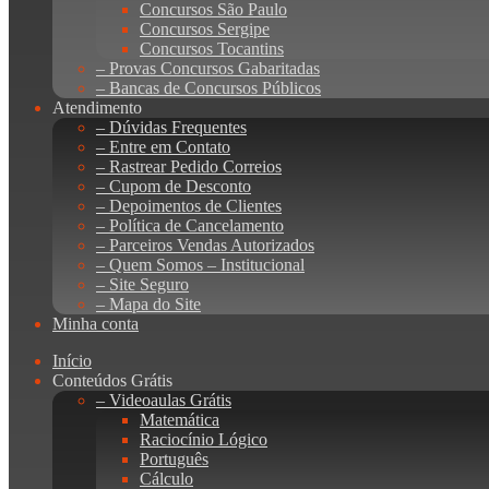
Concursos São Paulo
Concursos Sergipe
Concursos Tocantins
– Provas Concursos Gabaritadas
– Bancas de Concursos Públicos
Atendimento
– Dúvidas Frequentes
– Entre em Contato
– Rastrear Pedido Correios
– Cupom de Desconto
– Depoimentos de Clientes
– Política de Cancelamento
– Parceiros Vendas Autorizados
– Quem Somos – Institucional
– Site Seguro
– Mapa do Site
Minha conta
Início
Conteúdos Grátis
– Videoaulas Grátis
Matemática
Raciocínio Lógico
Português
Cálculo