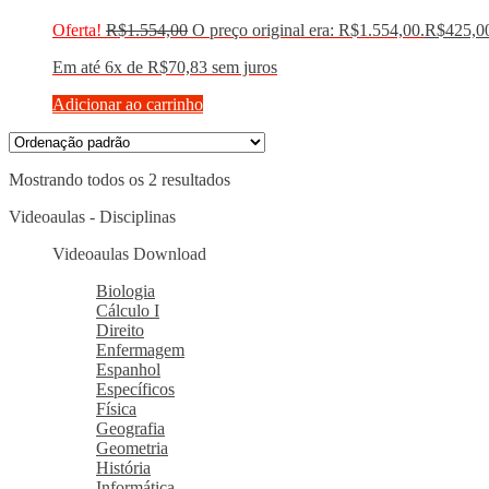
Oferta!
R$
1.554,00
O preço original era: R$1.554,00.
R$
425,0
Em até 6x de
R$
70,83
sem juros
Adicionar ao carrinho
Mostrando todos os 2 resultados
Videoaulas - Disciplinas
Videoaulas Download
Biologia
Cálculo I
Direito
Enfermagem
Espanhol
Específicos
Física
Geografia
Geometria
História
Informática