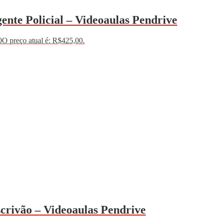
ente Policial – Videoaulas Pendrive
0
O preço atual é: R$425,00.
scrivão – Videoaulas Pendrive