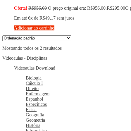
Oferta!
R$
956,00
O preço original era: R$956,00.
R$
295,00
O p
Em até 6x de
R$
49,17
sem juros
Adicionar ao carrinho
Mostrando todos os 2 resultados
Videoaulas - Disciplinas
Videoaulas Download
Biologia
Cálculo I
Direito
Enfermagem
Espanhol
Específicos
Física
Geografia
Geometria
História
Informática