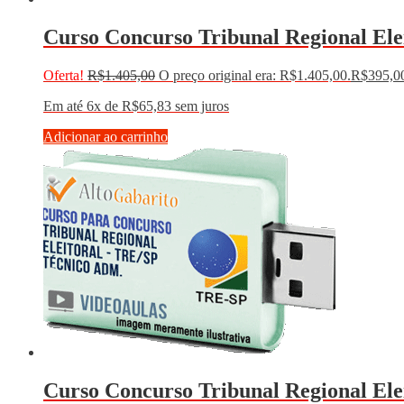
Curso Concurso Tribunal Regional Elei
Oferta!
R$
1.405,00
O preço original era: R$1.405,00.
R$
395,0
Em até 6x de
R$
65,83
sem juros
Adicionar ao carrinho
Curso Concurso Tribunal Regional Elei