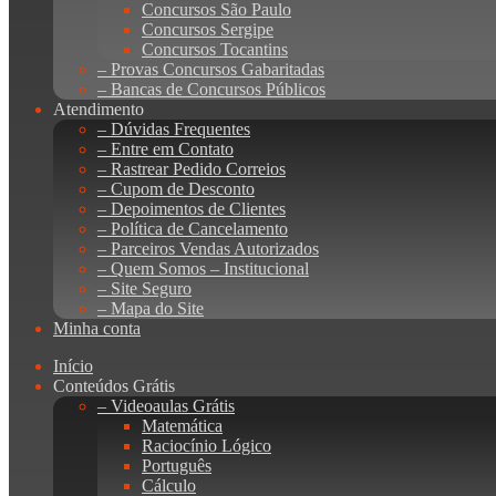
Concursos São Paulo
Concursos Sergipe
Concursos Tocantins
– Provas Concursos Gabaritadas
– Bancas de Concursos Públicos
Atendimento
– Dúvidas Frequentes
– Entre em Contato
– Rastrear Pedido Correios
– Cupom de Desconto
– Depoimentos de Clientes
– Política de Cancelamento
– Parceiros Vendas Autorizados
– Quem Somos – Institucional
– Site Seguro
– Mapa do Site
Minha conta
Início
Conteúdos Grátis
– Videoaulas Grátis
Matemática
Raciocínio Lógico
Português
Cálculo