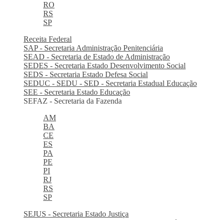
RO
RS
SP
Receita Federal
SAP - Secretaria Administração Penitenciária
SEAD - Secretaria de Estado de Administração
SEDES - Secretaria Estado Desenvolvimento Social
SEDS - Secretaria Estado Defesa Social
SEDUC - SEDU - SED - Secretaria Estadual Educação
SEE - Secretaria Estado Educação
SEFAZ - Secretaria da Fazenda
AM
BA
CE
ES
PA
PE
PI
RJ
RS
SP
SEJUS - Secretaria Estado Justiça