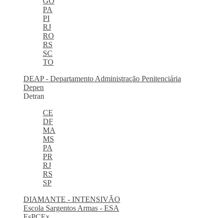
GO
PA
PI
RJ
RO
RS
SC
TO
DEAP - Departamento Administração Penitenciária
Depen
Detran
CE
DF
MA
MS
PA
PR
RJ
RS
SP
DIAMANTE - INTENSIVÃO
Escola Sargentos Armas - ESA
EsPCEx