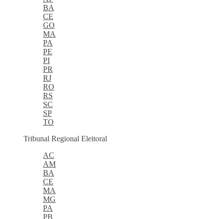
BA
CE
GO
MA
PA
PE
PI
PR
RJ
RO
RS
SC
SP
TO
Tribunal Regional Eleitoral
AC
AM
BA
CE
MA
MG
PA
PB