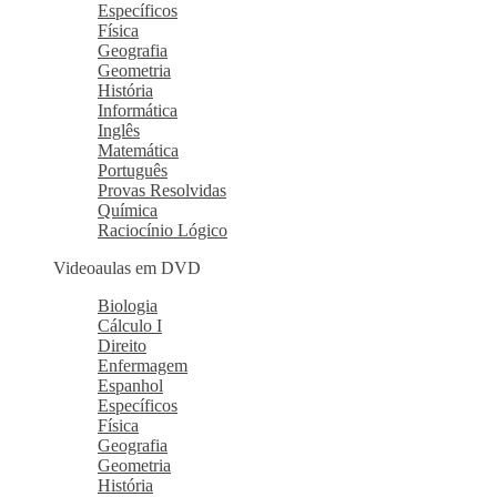
Específicos
Física
Geografia
Geometria
História
Informática
Inglês
Matemática
Português
Provas Resolvidas
Química
Raciocínio Lógico
Videoaulas em DVD
Biologia
Cálculo I
Direito
Enfermagem
Espanhol
Específicos
Física
Geografia
Geometria
História