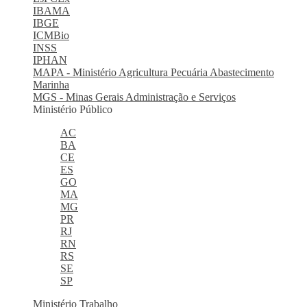
IBAMA
IBGE
ICMBio
INSS
IPHAN
MAPA - Ministério Agricultura Pecuária Abastecimento
Marinha
MGS - Minas Gerais Administração e Serviços
Ministério Público
AC
BA
CE
ES
GO
MA
MG
PR
RJ
RN
RS
SE
SP
Ministério Trabalho