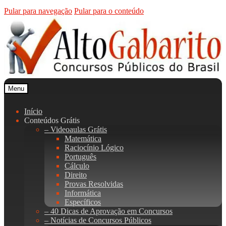
Pular para navegação
Pular para o conteúdo
Menu
Início
Conteúdos Grátis
– Videoaulas Grátis
Matemática
Raciocínio Lógico
Português
Cálculo
Direito
Provas Resolvidas
Informática
Específicos
– 40 Dicas de Aprovação em Concursos
– Notícias de Concursos Públicos