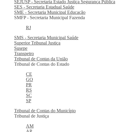
SEJUSP - Secretaria Estado Justiça Segurança Pública
SES - Secretaria Estadual Saúde
SME - Secretaria Municipal Educação
SMFP - Secretaria Municipal Fazenda
RJ
SMS - Secretaria Municipal Saúde
Superior Tribunal Justiça
Susepe
Transpetro
Tribunal de Contas da União
Tribunal de Contas do Estado
CE
GO
PR
RS
SC
SP
Tribunal de Contas do Município
Tribunal de Justiça
AM
AP