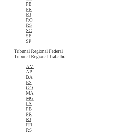
PE
PR
RJ
RO
RS
SC
SE
SP
Tribunal Regional Federal
Tribunal Regional Trabalho
AM
AP
BA
ES
GO
MA
MG
PA
PB
PR
RJ
RR
RS