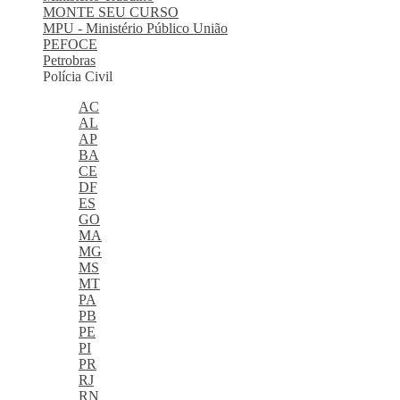
MONTE SEU CURSO
MPU - Ministério Público União
PEFOCE
Petrobras
Polícia Civil
AC
AL
AP
BA
CE
DF
ES
GO
MA
MG
MS
MT
PA
PB
PE
PI
PR
RJ
RN