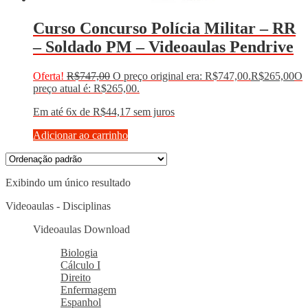
Curso Concurso Polícia Militar – RR
– Soldado PM – Videoaulas Pendrive
Oferta!
R$
747,00
O preço original era: R$747,00.
R$
265,00
O
preço atual é: R$265,00.
Em até 6x de
R$
44,17
sem juros
Adicionar ao carrinho
Exibindo um único resultado
Videoaulas - Disciplinas
Videoaulas Download
Biologia
Cálculo I
Direito
Enfermagem
Espanhol