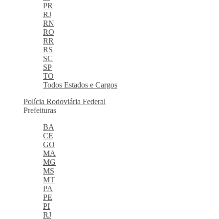
PR
RJ
RN
RO
RR
RS
SC
SP
TO
Todos Estados e Cargos
Polícia Rodoviária Federal
Prefeituras
BA
CE
GO
MA
MG
MS
MT
PA
PE
PI
RJ