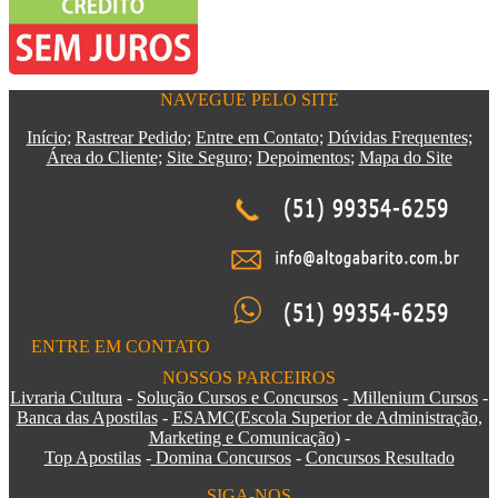
NAVEGUE PELO SITE
Início;
Rastrear Pedido;
Entre em Contato;
Dúvidas Frequentes;
Área do Cliente;
Site Seguro;
Depoimentos
;
Mapa do Site
ENTRE EM CONTATO
NOSSOS PARCEIROS
Livraria Cultura
-
Solução Cursos e Concursos
-
Millenium Cursos
-
Banca das Apostilas
-
ESAMC
(
Escola Superior de Administração,
Marketing e Comunicação)
-
Top Apostilas
-
Domina Concursos
-
Concursos Resultado
SIGA-NOS