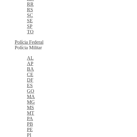
RR
RS
SC
SE
SP
TO
Polícia Federal
Polícia Militar
AL
AP
BA
CE
DF
ES
GO
MA
MG
MS
MT
PA
PB
PE
PI