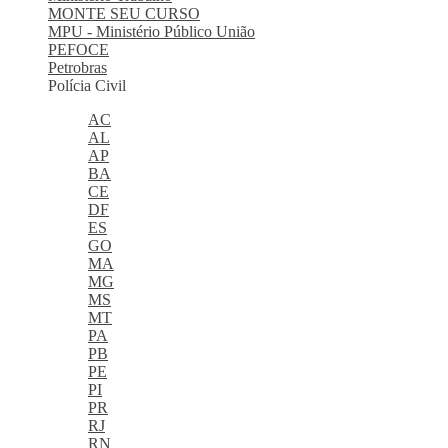
MONTE SEU CURSO
MPU - Ministério Público União
PEFOCE
Petrobras
Polícia Civil
AC
AL
AP
BA
CE
DF
ES
GO
MA
MG
MS
MT
PA
PB
PE
PI
PR
RJ
RN