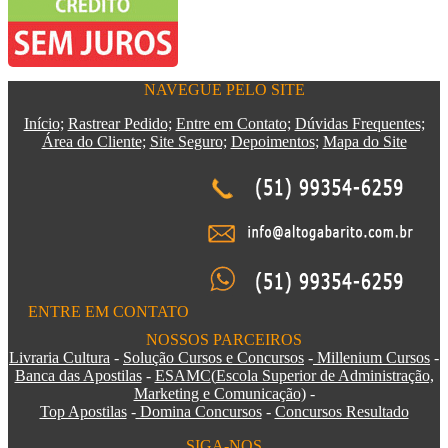
NAVEGUE PELO SITE
Início;
Rastrear Pedido;
Entre em Contato;
Dúvidas Frequentes;
Área do Cliente;
Site Seguro;
Depoimentos
;
Mapa do Site
ENTRE EM CONTATO
NOSSOS PARCEIROS
Livraria Cultura
-
Solução Cursos e Concursos
-
Millenium Cursos
-
Banca das Apostilas
-
ESAMC
(
Escola Superior de Administração,
Marketing e Comunicação)
-
Top Apostilas
-
Domina Concursos
-
Concursos Resultado
SIGA-NOS