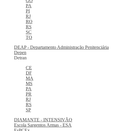
GO
PA
PI
RJ
RO
RS
SC
TO
DEAP - Departamento Administração Penitenciária
Depen
Detran
CE
DF
MA
MS
PA
PR
RJ
RS
SP
DIAMANTE - INTENSIVÃO
Escola Sargentos Armas - ESA
EsPCEx