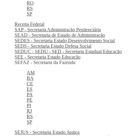
RO
RS
SP
Receita Federal
SAP - Secretaria Administração Penitenciária
SEAD - Secretaria de Estado de Administração
SEDES - Secretaria Estado Desenvolvimento Social
SEDS - Secretaria Estado Defesa Social
SEDUC - SEDU - SED - Secretaria Estadual Educação
SEE - Secretaria Estado Educação
SEFAZ - Secretaria da Fazenda
AM
BA
CE
ES
PA
PE
PI
RJ
RS
SP
SEJUS - Secretaria Estado Justiça