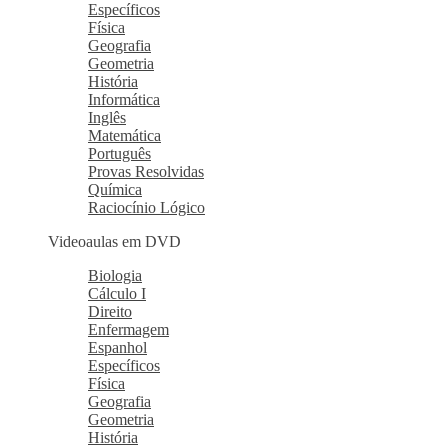
Específicos
Física
Geografia
Geometria
História
Informática
Inglês
Matemática
Português
Provas Resolvidas
Química
Raciocínio Lógico
Videoaulas em DVD
Biologia
Cálculo I
Direito
Enfermagem
Espanhol
Específicos
Física
Geografia
Geometria
História