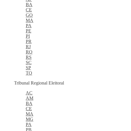
BA
CE
GO
MA
PA
PE
PI
PR
RJ
RO
RS
SC
SP
TO
Tribunal Regional Eleitoral
AC
AM
BA
CE
MA
MG
PA
PB