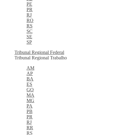
PE
PR
RJ
RO
RS
SC
SE
SP
Tribunal Regional Federal
Tribunal Regional Trabalho
AM
AP
BA
ES
GO
MA
MG
PA
PB
PR
RJ
RR
RS