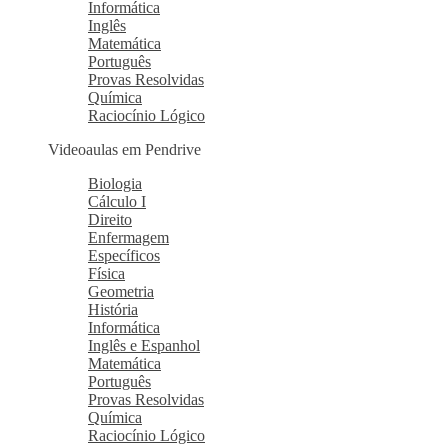
Informática
Inglês
Matemática
Português
Provas Resolvidas
Química
Raciocínio Lógico
Videoaulas em Pendrive
Biologia
Cálculo I
Direito
Enfermagem
Específicos
Física
Geometria
História
Informática
Inglês e Espanhol
Matemática
Português
Provas Resolvidas
Química
Raciocínio Lógico