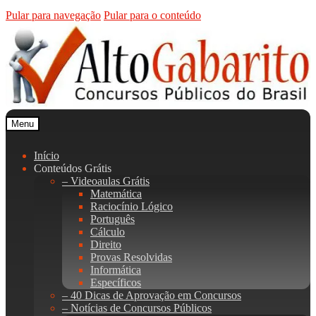
Pular para navegação
Pular para o conteúdo
Menu
Início
Conteúdos Grátis
– Videoaulas Grátis
Matemática
Raciocínio Lógico
Português
Cálculo
Direito
Provas Resolvidas
Informática
Específicos
– 40 Dicas de Aprovação em Concursos
– Notícias de Concursos Públicos