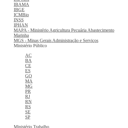
IBAMA
IBGE
ICMBio
INSS
IPHAN
MAPA - Ministério Agricultura Pecuária Abastecimento
Marinha
MGS - Minas Gerais Administração e Serviços
Ministério Público
AC
BA
CE
ES
GO
MA
MG
PR
RJ
RN
RS
SE
SP
Ministério Trabalho