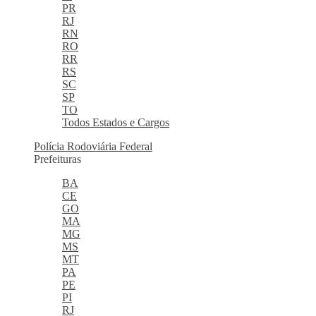
PR
RJ
RN
RO
RR
RS
SC
SP
TO
Todos Estados e Cargos
Polícia Rodoviária Federal
Prefeituras
BA
CE
GO
MA
MG
MS
MT
PA
PE
PI
RJ