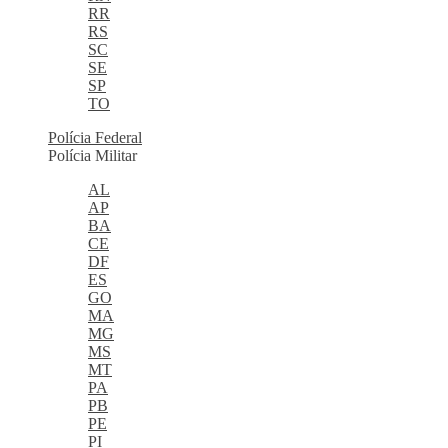
RR
RS
SC
SE
SP
TO
Polícia Federal
Polícia Militar
AL
AP
BA
CE
DF
ES
GO
MA
MG
MS
MT
PA
PB
PE
PI