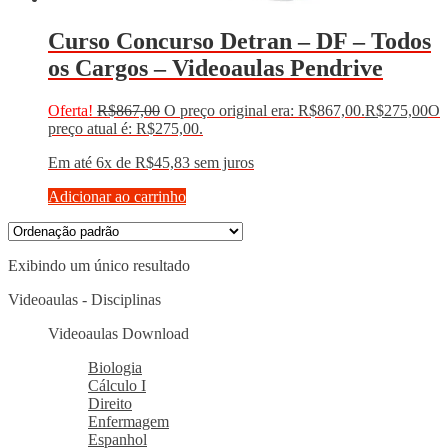
Curso Concurso Detran – DF – Todos
os Cargos – Videoaulas Pendrive
Oferta!
R$
867,00
O preço original era: R$867,00.
R$
275,00
O
preço atual é: R$275,00.
Em até 6x de
R$
45,83
sem juros
Adicionar ao carrinho
Exibindo um único resultado
Videoaulas - Disciplinas
Videoaulas Download
Biologia
Cálculo I
Direito
Enfermagem
Espanhol