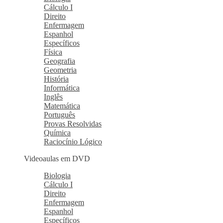
Cálculo I
Direito
Enfermagem
Espanhol
Específicos
Física
Geografia
Geometria
História
Informática
Inglês
Matemática
Português
Provas Resolvidas
Química
Raciocínio Lógico
Videoaulas em DVD
Biologia
Cálculo I
Direito
Enfermagem
Espanhol
Específicos