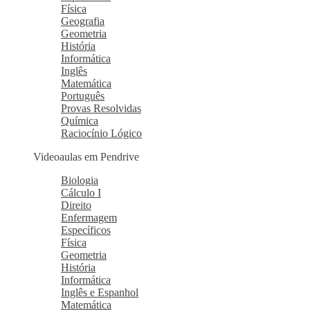
Física
Geografia
Geometria
História
Informática
Inglês
Matemática
Português
Provas Resolvidas
Química
Raciocínio Lógico
Videoaulas em Pendrive
Biologia
Cálculo I
Direito
Enfermagem
Específicos
Física
Geometria
História
Informática
Inglês e Espanhol
Matemática