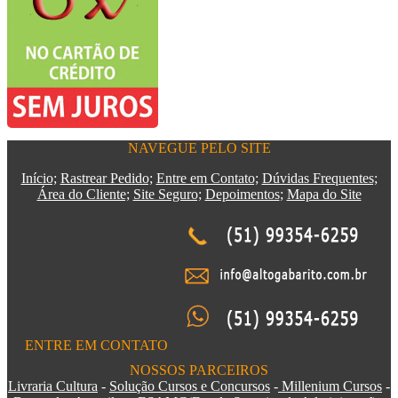
NAVEGUE PELO SITE
Início;
Rastrear Pedido;
Entre em Contato;
Dúvidas Frequentes;
Área do Cliente;
Site Seguro;
Depoimentos
;
Mapa do Site
ENTRE EM CONTATO
NOSSOS PARCEIROS
Livraria Cultura
-
Solução Cursos e Concursos
-
Millenium Cursos
-