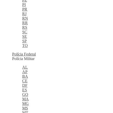
PE
PI
PR
RJ
RN
RR
RS
SC
SE
SP
TO
Polícia Federal
Polícia Militar
AL
AP
BA
CE
DF
ES
GO
MA
MG
MS
MT