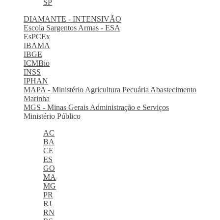
SP
DIAMANTE - INTENSIVÃO
Escola Sargentos Armas - ESA
EsPCEx
IBAMA
IBGE
ICMBio
INSS
IPHAN
MAPA - Ministério Agricultura Pecuária Abastecimento
Marinha
MGS - Minas Gerais Administração e Serviços
Ministério Público
AC
BA
CE
ES
GO
MA
MG
PR
RJ
RN