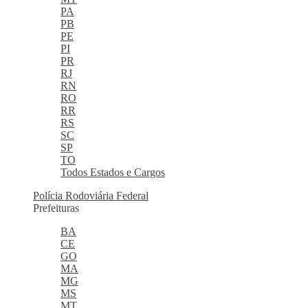
PA
PB
PE
PI
PR
RJ
RN
RO
RR
RS
SC
SP
TO
Todos Estados e Cargos
Polícia Rodoviária Federal
Prefeituras
BA
CE
GO
MA
MG
MS
MT