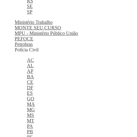
RS
SE
SP
Ministério Trabalho
MONTE SEU CURSO
MPU - Ministério Público União
PEFOCE
Petrobras
Polícia Civil
AC
AL
AP
BA
CE
DF
ES
GO
MA
MG
MS
MT
PA
PB