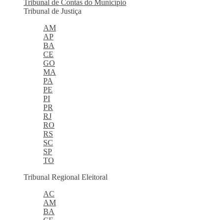
Tribunal de Contas do Município
Tribunal de Justiça
AM
AP
BA
CE
GO
MA
PA
PE
PI
PR
RJ
RO
RS
SC
SP
TO
Tribunal Regional Eleitoral
AC
AM
BA