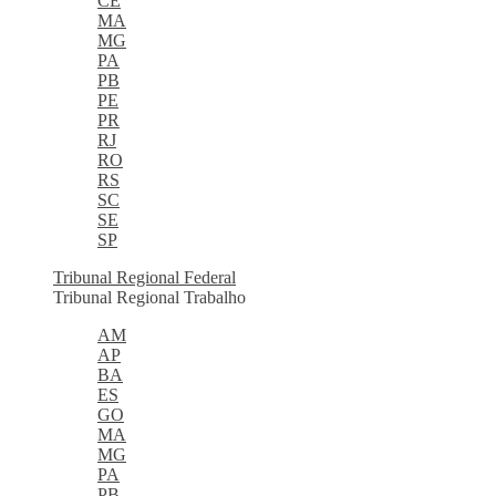
CE
MA
MG
PA
PB
PE
PR
RJ
RO
RS
SC
SE
SP
Tribunal Regional Federal
Tribunal Regional Trabalho
AM
AP
BA
ES
GO
MA
MG
PA
PB