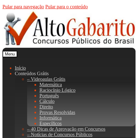
Pular para navegação
Pular para o conteúdo
Menu
Início
Conteúdos Grátis
– Videoaulas Grátis
Matemática
Raciocínio Lógico
Português
Cálculo
Direito
Provas Resolvidas
Informática
Específicos
– 40 Dicas de Aprovação em Concursos
– Notícias de Concursos Públicos