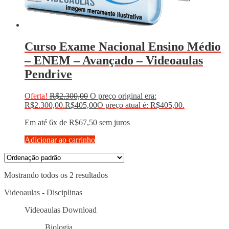
Curso Exame Nacional Ensino Médio
– ENEM – Avançado – Videoaulas
Pendrive
Oferta!
R$
2.300,00
O preço original era:
R$2.300,00.
R$
405,00
O preço atual é: R$405,00.
Em até 6x de
R$
67,50
sem juros
Adicionar ao carrinho
Mostrando todos os 2 resultados
Videoaulas - Disciplinas
Videoaulas Download
Biologia