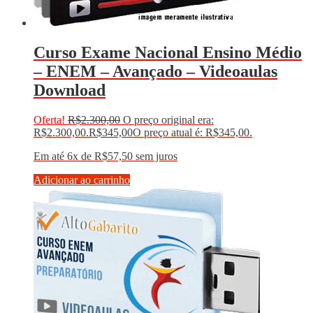
Curso Exame Nacional Ensino Médio
– ENEM – Avançado – Videoaulas
Download
Oferta!
R$
2.300,00
O preço original era:
R$2.300,00.
R$
345,00
O preço atual é: R$345,00.
Em até 6x de
R$
57,50
sem juros
Adicionar ao carrinho