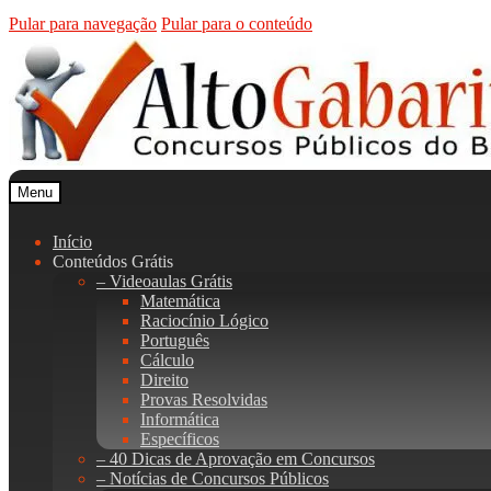
Pular para navegação
Pular para o conteúdo
Menu
Início
Conteúdos Grátis
– Videoaulas Grátis
Matemática
Raciocínio Lógico
Português
Cálculo
Direito
Provas Resolvidas
Informática
Específicos
– 40 Dicas de Aprovação em Concursos
– Notícias de Concursos Públicos