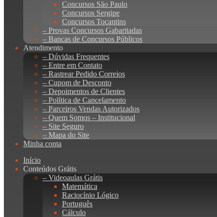
Concursos São Paulo
Concursos Sergipe
Concursos Tocantins
– Provas Concursos Gabaritadas
– Bancas de Concursos Públicos
Atendimento
– Dúvidas Frequentes
– Entre em Contato
– Rastrear Pedido Correios
– Cupom de Desconto
– Depoimentos de Clientes
– Política de Cancelamento
– Parceiros Vendas Autorizados
– Quem Somos – Institucional
– Site Seguro
– Mapa do Site
Minha conta
Início
Conteúdos Grátis
– Videoaulas Grátis
Matemática
Raciocínio Lógico
Português
Cálculo