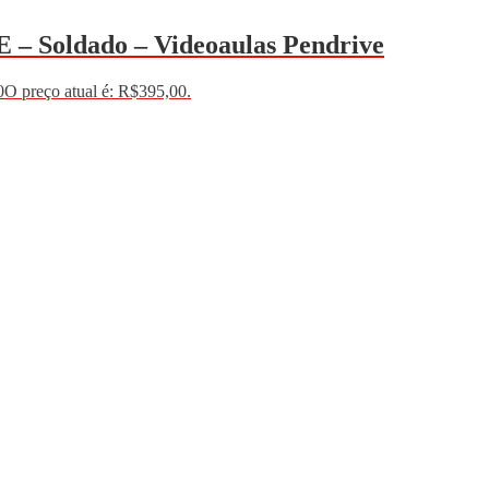
 – Soldado – Videoaulas Pendrive
0
O preço atual é: R$395,00.