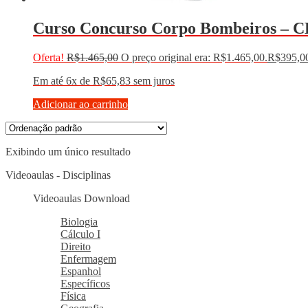
Curso Concurso Corpo Bombeiros – CE
Oferta!
R$
1.465,00
O preço original era: R$1.465,00.
R$
395,0
Em até 6x de
R$
65,83
sem juros
Adicionar ao carrinho
Exibindo um único resultado
Videoaulas - Disciplinas
Videoaulas Download
Biologia
Cálculo I
Direito
Enfermagem
Espanhol
Específicos
Física