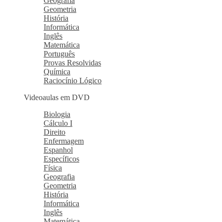
Geografia
Geometria
História
Informática
Inglês
Matemática
Português
Provas Resolvidas
Química
Raciocínio Lógico
Videoaulas em DVD
Biologia
Cálculo I
Direito
Enfermagem
Espanhol
Específicos
Física
Geografia
Geometria
História
Informática
Inglês
Matemática