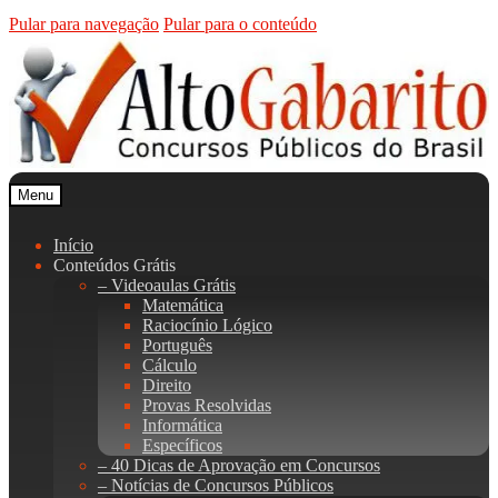
Pular para navegação
Pular para o conteúdo
Menu
Início
Conteúdos Grátis
– Videoaulas Grátis
Matemática
Raciocínio Lógico
Português
Cálculo
Direito
Provas Resolvidas
Informática
Específicos
– 40 Dicas de Aprovação em Concursos
– Notícias de Concursos Públicos