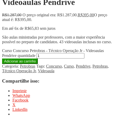
Videoaulas Pendrive
R$
1.287,00
O preço original era: R$1.287,00.
R$
395,00
O preço
atual é: R$395,00.
Em até 6x de
R$
65,83
sem juros
São aulas ministradas por professores, com a maior experiência
possível no preparo de candidatos. 43 videoaulas inclusas no curso.
Curso Concurso Petrobras - Técnico Operação Jr - Videoaulas
Pendrive quantidade
Adicionar ao carrinho
Categoria:
Petrobras
Tags:
Concurso
,
Curso
,
Pendrive
,
Petrobras
,
Técnico Operação Jr
,
Videoaula
Compartilhe isso:
Imprimir
WhatsApp
Facebook
X
LinkedIn