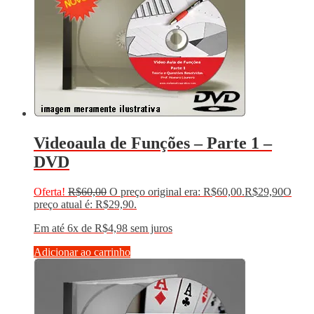
Videoaula de Funções – Parte 1 –
DVD
Oferta!
R$
60,00
O preço original era: R$60,00.
R$
29,90
O
preço atual é: R$29,90.
Em até 6x de
R$
4,98
sem juros
Adicionar ao carrinho