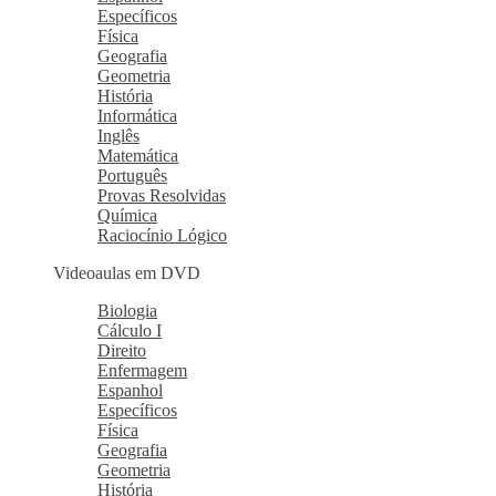
Específicos
Física
Geografia
Geometria
História
Informática
Inglês
Matemática
Português
Provas Resolvidas
Química
Raciocínio Lógico
Videoaulas em DVD
Biologia
Cálculo I
Direito
Enfermagem
Espanhol
Específicos
Física
Geografia
Geometria
História