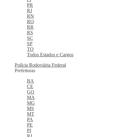
PR
RJ
RN
RO
RR
RS
SC
SP
TO
Todos Estados e Cargos
Polícia Rodoviária Federal
Prefeituras
BA
CE
GO
MA
MG
MS
MT
PA
PE
PI
RJ