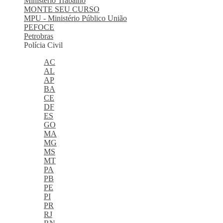
Ministério Trabalho
MONTE SEU CURSO
MPU - Ministério Público União
PEFOCE
Petrobras
Polícia Civil
AC
AL
AP
BA
CE
DF
ES
GO
MA
MG
MS
MT
PA
PB
PE
PI
PR
RJ