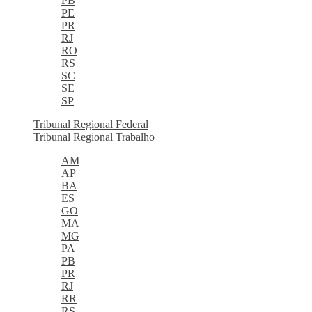
PB
PE
PR
RJ
RO
RS
SC
SE
SP
Tribunal Regional Federal
Tribunal Regional Trabalho
AM
AP
BA
ES
GO
MA
MG
PA
PB
PR
RJ
RR
RS