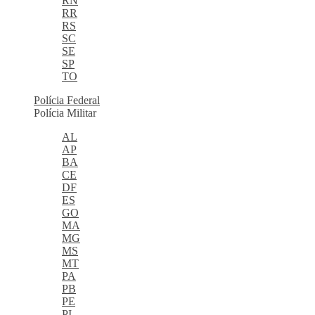
RN
RR
RS
SC
SE
SP
TO
Polícia Federal
Polícia Militar
AL
AP
BA
CE
DF
ES
GO
MA
MG
MS
MT
PA
PB
PE
PI