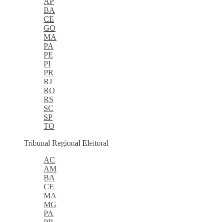
AP
BA
CE
GO
MA
PA
PE
PI
PR
RJ
RO
RS
SC
SP
TO
Tribunal Regional Eleitoral
AC
AM
BA
CE
MA
MG
PA