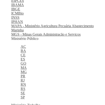
EsPCEx
IBAMA
IBGE
ICMBio
INSS
IPHAN
MAPA - Ministério Agricultura Pecuária Abastecimento
Marinha
MGS - Minas Gerais Administração e Serviços
Ministério Público
AC
BA
CE
ES
GO
MA
MG
PR
RJ
RN
RS
SE
SP