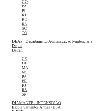
GO
PA
PI
RJ
RO
RS
SC
TO
DEAP - Departamento Administração Penitenciária
Depen
Detran
CE
DF
MA
MS
PA
PR
RJ
RS
SP
DIAMANTE - INTENSIVÃO
Escola Sargentos Armas - ESA