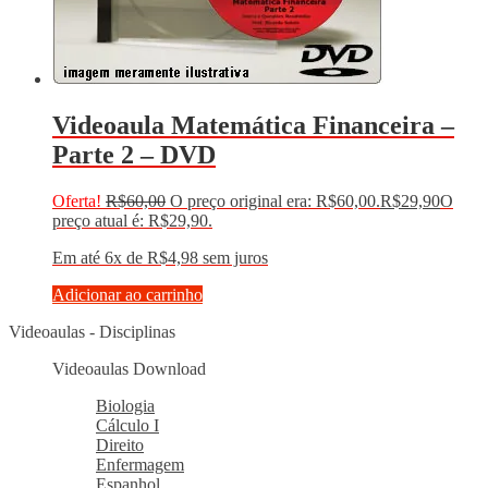
Videoaula Matemática Financeira –
Parte 2 – DVD
Oferta!
R$
60,00
O preço original era: R$60,00.
R$
29,90
O
preço atual é: R$29,90.
Em até 6x de
R$
4,98
sem juros
Adicionar ao carrinho
Videoaulas - Disciplinas
Videoaulas Download
Biologia
Cálculo I
Direito
Enfermagem
Espanhol