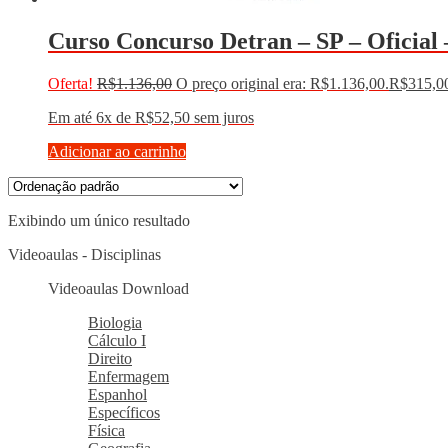
Curso Concurso Detran – SP – Oficial 
Oferta!
R$
1.136,00
O preço original era: R$1.136,00.
R$
315,0
Em até 6x de
R$
52,50
sem juros
Adicionar ao carrinho
Exibindo um único resultado
Videoaulas - Disciplinas
Videoaulas Download
Biologia
Cálculo I
Direito
Enfermagem
Espanhol
Específicos
Física