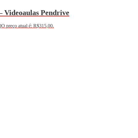
– Videoaulas Pendrive
0
O preço atual é: R$315,00.