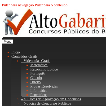
Pular para navegação
Pular para o conteúdo
Menu
Início
Conteúdos Grátis
– Videoaulas Grátis
Matemática
Raciocínio Lógico
Português
Cálculo
Direito
Provas Resolvidas
Informática
Específicos
– 40 Dicas de Aprovação em Concursos
– Notícias de Concursos Públicos