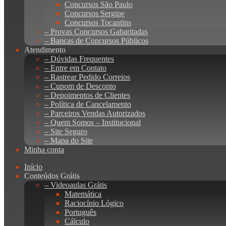
Concursos São Paulo
Concursos Sergipe
Concursos Tocantins
– Provas Concursos Gabaritadas
– Bancas de Concursos Públicos
Atendimento
– Dúvidas Frequentes
– Entre em Contato
– Rastrear Pedido Correios
– Cupom de Desconto
– Depoimentos de Clientes
– Política de Cancelamento
– Parceiros Vendas Autorizados
– Quem Somos – Institucional
– Site Seguro
– Mapa do Site
Minha conta
Início
Conteúdos Grátis
– Videoaulas Grátis
Matemática
Raciocínio Lógico
Português
Cálculo