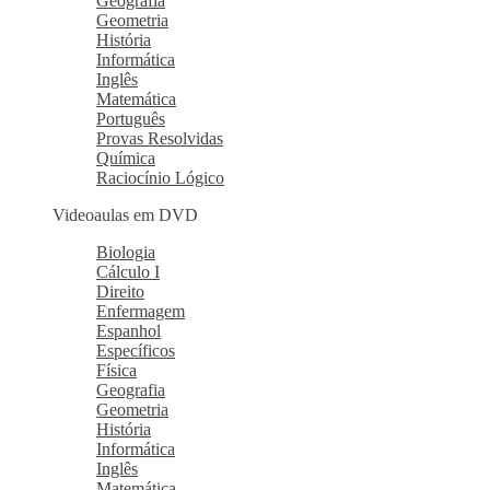
Geografia
Geometria
História
Informática
Inglês
Matemática
Português
Provas Resolvidas
Química
Raciocínio Lógico
Videoaulas em DVD
Biologia
Cálculo I
Direito
Enfermagem
Espanhol
Específicos
Física
Geografia
Geometria
História
Informática
Inglês
Matemática