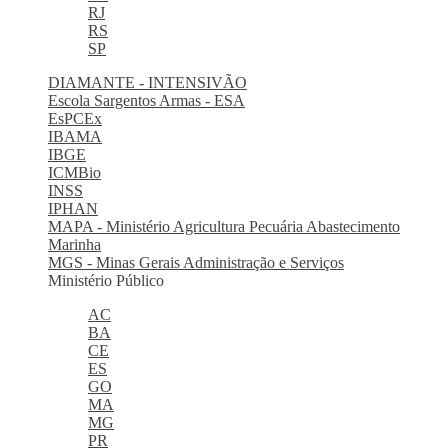
RJ
RS
SP
DIAMANTE - INTENSIVÃO
Escola Sargentos Armas - ESA
EsPCEx
IBAMA
IBGE
ICMBio
INSS
IPHAN
MAPA - Ministério Agricultura Pecuária Abastecimento
Marinha
MGS - Minas Gerais Administração e Serviços
Ministério Público
AC
BA
CE
ES
GO
MA
MG
PR