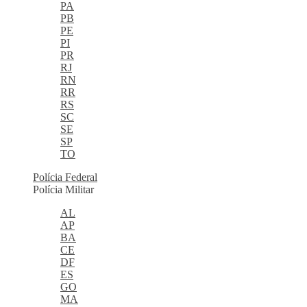
PA
PB
PE
PI
PR
RJ
RN
RR
RS
SC
SE
SP
TO
Polícia Federal
Polícia Militar
AL
AP
BA
CE
DF
ES
GO
MA