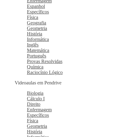
Enfermagem
Espanhol
Específicos
Física
Geografia
Geometria
História
Informática
Inglês
Matemática
Português
Provas Resolvidas
Química
Raciocínio Lógico
Videoaulas em Pendrive
Biologia
Cálculo I
Direito
Enfermagem
Específicos
Física
Geometria
História