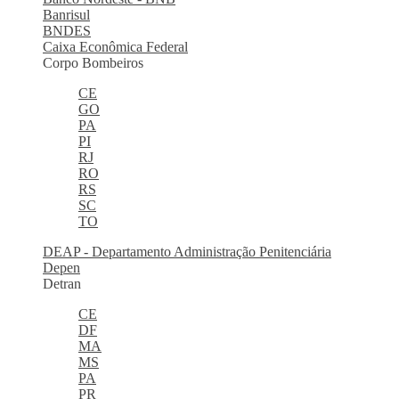
Banrisul
BNDES
Caixa Econômica Federal
Corpo Bombeiros
CE
GO
PA
PI
RJ
RO
RS
SC
TO
DEAP - Departamento Administração Penitenciária
Depen
Detran
CE
DF
MA
MS
PA
PR