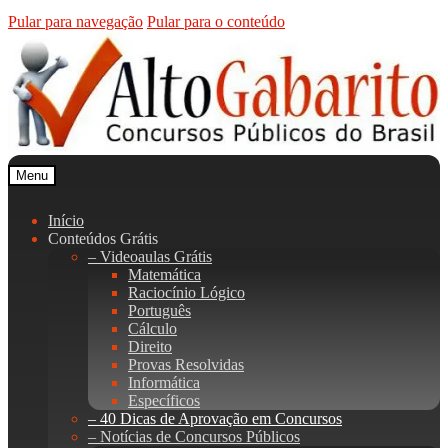
Pular para navegação
Pular para o conteúdo
Menu
Início
Conteúdos Grátis
– Videoaulas Grátis
Matemática
Raciocínio Lógico
Português
Cálculo
Direito
Provas Resolvidas
Informática
Específicos
– 40 Dicas de Aprovação em Concursos
– Notícias de Concursos Públicos