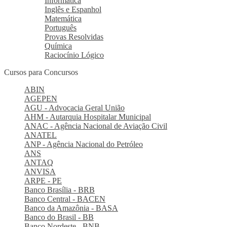
Informática
Inglês e Espanhol
Matemática
Português
Provas Resolvidas
Química
Raciocínio Lógico
Cursos para Concursos
ABIN
AGEPEN
AGU - Advocacia Geral União
AHM - Autarquia Hospitalar Municipal
ANAC - Agência Nacional de Aviação Civil
ANATEL
ANP - Agência Nacional do Petróleo
ANS
ANTAQ
ANVISA
ARPE - PE
Banco Brasília - BRB
Banco Central - BACEN
Banco da Amazônia - BASA
Banco do Brasil - BB
Banco Nordeste - BNB