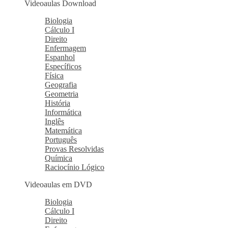
Videoaulas Download
Biologia
Cálculo I
Direito
Enfermagem
Espanhol
Específicos
Física
Geografia
Geometria
História
Informática
Inglês
Matemática
Português
Provas Resolvidas
Química
Raciocínio Lógico
Videoaulas em DVD
Biologia
Cálculo I
Direito