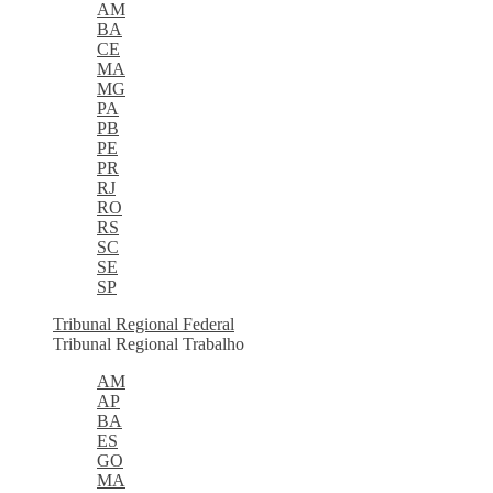
AM
BA
CE
MA
MG
PA
PB
PE
PR
RJ
RO
RS
SC
SE
SP
Tribunal Regional Federal
Tribunal Regional Trabalho
AM
AP
BA
ES
GO
MA