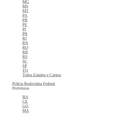
MG
MS
MT
PA
PB
PE
PI
PR
RJ
RN
RO
RR
RS
SC
SP
TO
Todos Estados e Cargos
Polícia Rodoviária Federal
Prefeituras
BA
CE
GO
MA