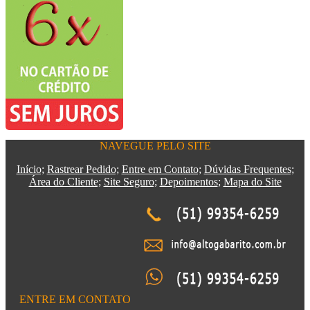
NAVEGUE PELO SITE
Início;
Rastrear Pedido;
Entre em Contato;
Dúvidas Frequentes;
Área do Cliente;
Site Seguro;
Depoimentos
;
Mapa do Site
ENTRE EM CONTATO