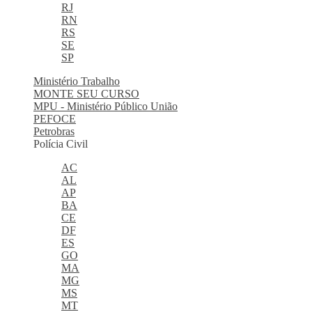
RJ
RN
RS
SE
SP
Ministério Trabalho
MONTE SEU CURSO
MPU - Ministério Público União
PEFOCE
Petrobras
Polícia Civil
AC
AL
AP
BA
CE
DF
ES
GO
MA
MG
MS
MT