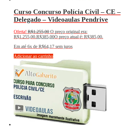
Curso Concurso Polícia Civil – CE –
Delegado – Videoaulas Pendrive
Oferta!
R$
1.255,00
O preço original era:
R$1.255,00.
R$
385,00
O preço atual é: R$385,00.
Em até 6x de
R$
64,17
sem juros
Adicionar ao carrinho