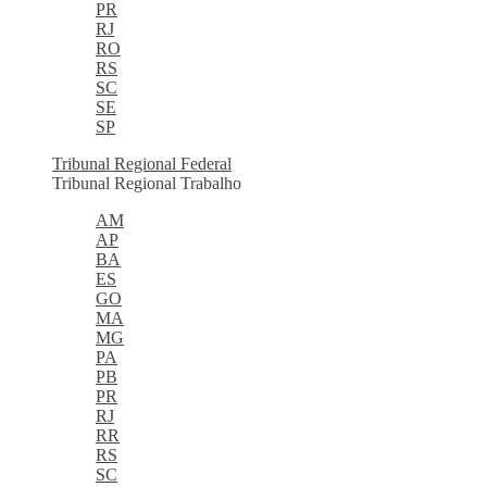
PR
RJ
RO
RS
SC
SE
SP
Tribunal Regional Federal
Tribunal Regional Trabalho
AM
AP
BA
ES
GO
MA
MG
PA
PB
PR
RJ
RR
RS
SC