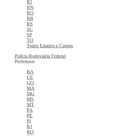
RJ
RN
RO
RR
RS
SC
SP
TO
Todos Estados e Cargos
Polícia Rodoviária Federal
Prefeituras
BA
CE
GO
MA
MG
MS
MT
PA
PE
PI
RJ
RO