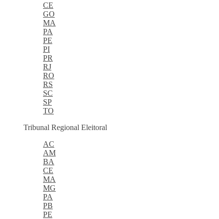
CE
GO
MA
PA
PE
PI
PR
RJ
RO
RS
SC
SP
TO
Tribunal Regional Eleitoral
AC
AM
BA
CE
MA
MG
PA
PB
PE