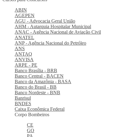
ABIN
AGEPEN
AGU - Advocacia Geral União
AHM - Autarquia Hospitalar Municipal
ANAC - Agência Nacional de Aviação Civil
ANATEL
ANP - Agência Nacional do Petróleo
ANS
ANTAQ
ANVISA
ARPE - PE
Banco Brasília - BRB
Banco Central - BACEN
Banco da Amazônia - BASA
Banco do Brasil - BB
Banco Nordeste - BNB
Banrisul
BNDES
Caixa Econômica Federal
Corpo Bombeiros
CE
GO
PA