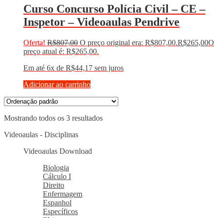
Curso Concurso Polícia Civil – CE –
Inspetor – Videoaulas Pendrive
Oferta!
R$
807,00
O preço original era: R$807,00.
R$
265,00
O
preço atual é: R$265,00.
Em até 6x de
R$
44,17
sem juros
Adicionar ao carrinho
Mostrando todos os 3 resultados
Videoaulas - Disciplinas
Videoaulas Download
Biologia
Cálculo I
Direito
Enfermagem
Espanhol
Específicos