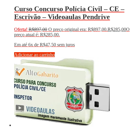
Curso Concurso Polícia Civil – CE –
Escrivão – Videoaulas Pendrive
Oferta!
R$
897,00
O preço original era: R$897,00.
R$
285,00
O
preço atual é: R$285,00.
Em até 6x de
R$
47,50
sem juros
Adicionar ao carrinho