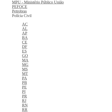
MPU - Ministério Público União
PEFOCE
Petrobras
Polícia Civil
AC
AL
AP
BA
CE
DF
ES
GO
MA
MG
MS
MT
PA
PB
PE
PI
PR
RJ
RN
RR