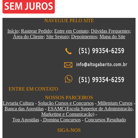
NAVEGUE PELO SITE
Início;
Rastrear Pedido;
Entre em Contato;
Dúvidas Frequentes;
Área do Cliente;
Site Seguro;
Depoimentos
;
Mapa do Site
ENTRE EM CONTATO
NOSSOS PARCEIROS
Livraria Cultura
-
Solução Cursos e Concursos
-
Millenium Cursos
-
Banca das Apostilas
-
ESAMC
(
Escola Superior de Administração,
Marketing e Comunicação)
-
Top Apostilas
-
Domina Concursos
-
Concursos Resultado
SIGA-NOS