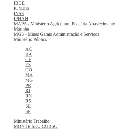
IBGE
ICMBio
INSS
IPHAN
MAPA - Ministério Agricultura Pecuária Abastecimento
Marinha
MGS - Minas Gerais Administração e Serviços
Ministério Público
AC
BA
CE
ES
GO
MA
MG
PR
RJ
RN
RS
SE
SP
Ministério Trabalho
MONTE SEU CURSO