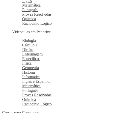
Inglês
Matemática
Português
Provas Resolvidas
Química
Raciocínio Lógico
Videoaulas em Pendrive
Biologia
Cálculo I
Direito
Enfermagem
Específicos
Física
Geometria
História
Informática
Inglês e Espanhol
Matemática
Português
Provas Resolvidas
Química
Raciocínio Lógico
Cursos para Concursos