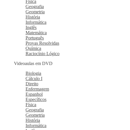
Física
Geografia
Geometria
História
Informática
Inglês
Matemática
Português
Provas Resolvidas
Química
Raciocínio Lógico
Videoaulas em DVD
Biologia
Cálculo I
Direito
Enfermagem
Espanhol
Específicos
Física
Geografia
Geometria
História
Informática