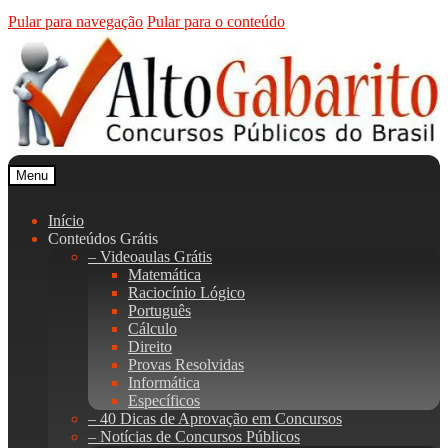
Pular para navegação
Pular para o conteúdo
Menu
Início
Conteúdos Grátis
– Videoaulas Grátis
Matemática
Raciocínio Lógico
Português
Cálculo
Direito
Provas Resolvidas
Informática
Específicos
– 40 Dicas de Aprovação em Concursos
– Notícias de Concursos Públicos