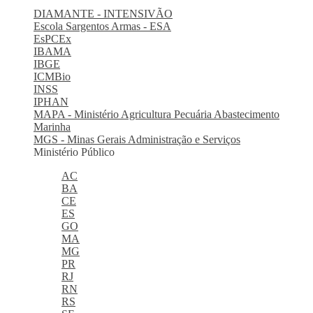
DIAMANTE - INTENSIVÃO
Escola Sargentos Armas - ESA
EsPCEx
IBAMA
IBGE
ICMBio
INSS
IPHAN
MAPA - Ministério Agricultura Pecuária Abastecimento
Marinha
MGS - Minas Gerais Administração e Serviços
Ministério Público
AC
BA
CE
ES
GO
MA
MG
PR
RJ
RN
RS