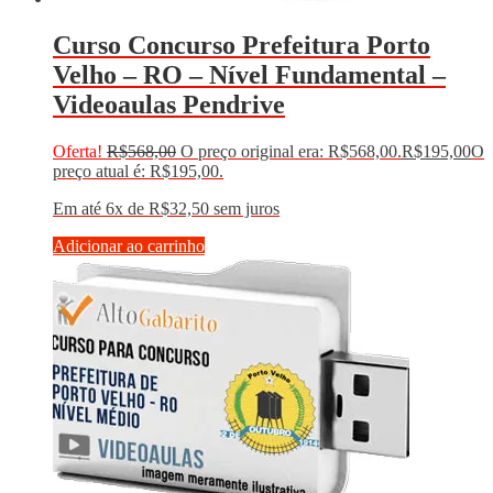
Curso Concurso Prefeitura Porto
Velho – RO – Nível Fundamental –
Videoaulas Pendrive
Oferta!
R$
568,00
O preço original era: R$568,00.
R$
195,00
O
preço atual é: R$195,00.
Em até 6x de
R$
32,50
sem juros
Adicionar ao carrinho