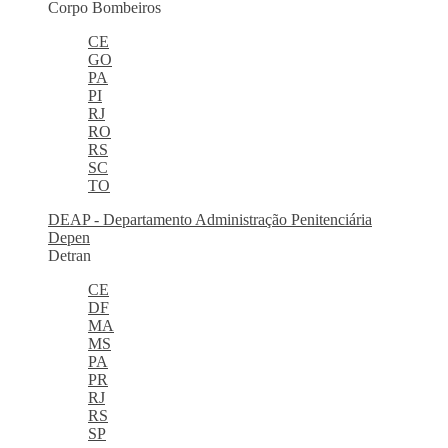
Corpo Bombeiros
CE
GO
PA
PI
RJ
RO
RS
SC
TO
DEAP - Departamento Administração Penitenciária
Depen
Detran
CE
DF
MA
MS
PA
PR
RJ
RS
SP