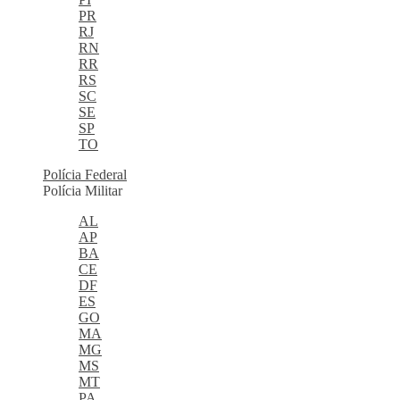
PR
RJ
RN
RR
RS
SC
SE
SP
TO
Polícia Federal
Polícia Militar
AL
AP
BA
CE
DF
ES
GO
MA
MG
MS
MT
PA