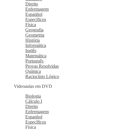
Direito
Enfermagem
Espanhol
Específicos
Física
Geografia
Geometria
História
Informática
Inglês
Matemática
Português
Provas Resolvidas
Química
Raciocínio Lógico
Videoaulas em DVD
Biologia
Cálculo I
Direito
Enfermagem
Espanhol
Específicos
Física