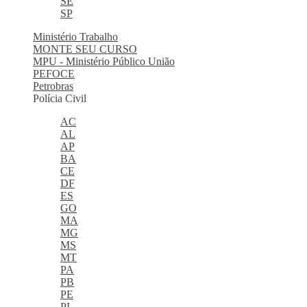
SE
SP
Ministério Trabalho
MONTE SEU CURSO
MPU - Ministério Público União
PEFOCE
Petrobras
Polícia Civil
AC
AL
AP
BA
CE
DF
ES
GO
MA
MG
MS
MT
PA
PB
PE
PI