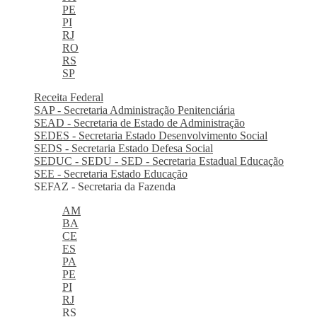
PE
PI
RJ
RO
RS
SP
Receita Federal
SAP - Secretaria Administração Penitenciária
SEAD - Secretaria de Estado de Administração
SEDES - Secretaria Estado Desenvolvimento Social
SEDS - Secretaria Estado Defesa Social
SEDUC - SEDU - SED - Secretaria Estadual Educação
SEE - Secretaria Estado Educação
SEFAZ - Secretaria da Fazenda
AM
BA
CE
ES
PA
PE
PI
RJ
RS