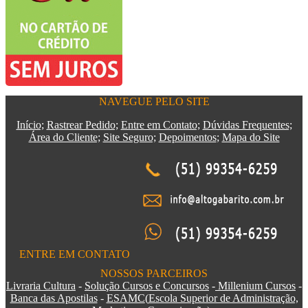
NAVEGUE PELO SITE
Início;
Rastrear Pedido;
Entre em Contato;
Dúvidas Frequentes;
Área do Cliente;
Site Seguro;
Depoimentos
;
Mapa do Site
ENTRE EM CONTATO
NOSSOS PARCEIROS
Livraria Cultura
-
Solução Cursos e Concursos
-
Millenium Cursos
-
Banca das Apostilas
-
ESAMC
(
Escola Superior de Administração,