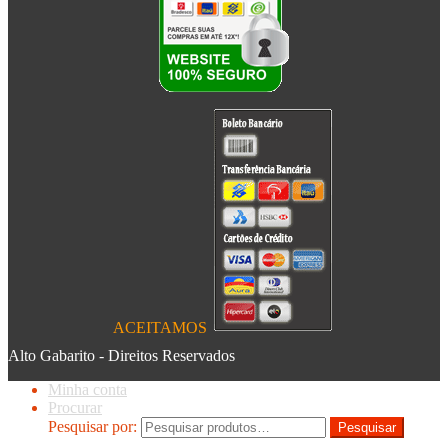
ACEITAMOS
Alto Gabarito - Direitos Reservados
Minha conta
Procurar
Pesquisar por:
Pesquisar