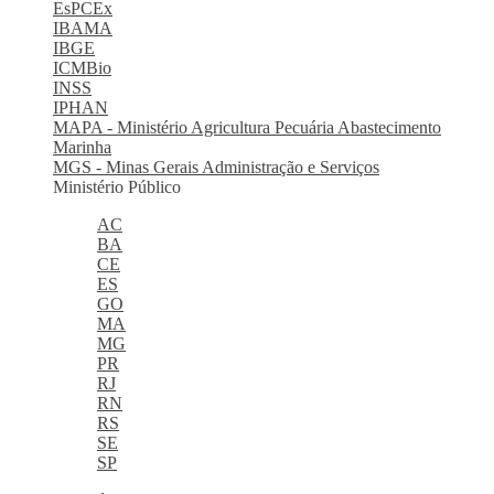
EsPCEx
IBAMA
IBGE
ICMBio
INSS
IPHAN
MAPA - Ministério Agricultura Pecuária Abastecimento
Marinha
MGS - Minas Gerais Administração e Serviços
Ministério Público
AC
BA
CE
ES
GO
MA
MG
PR
RJ
RN
RS
SE
SP