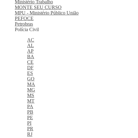
Ministério Trabalho
MONTE SEU CURSO
MPU - Ministério Público União
PEFOCE
Petrobras
Polícia Civil
AC
AL
AP
BA
CE
DF
ES
GO
MA
MG
MS
MT
PA
PB
PE
PI
PR
RJ