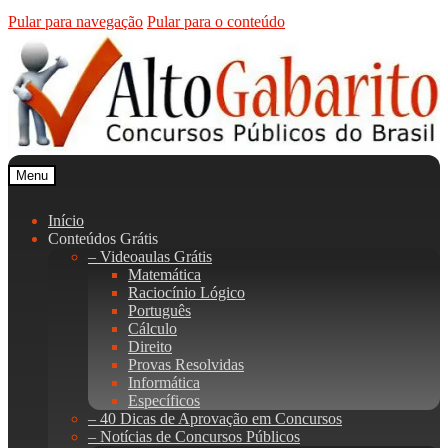
Pular para navegação
Pular para o conteúdo
Menu
Início
Conteúdos Grátis
– Videoaulas Grátis
Matemática
Raciocínio Lógico
Português
Cálculo
Direito
Provas Resolvidas
Informática
Específicos
– 40 Dicas de Aprovação em Concursos
– Notícias de Concursos Públicos