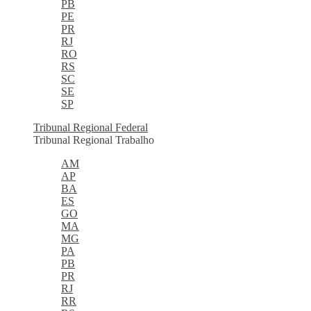
PB
PE
PR
RJ
RO
RS
SC
SE
SP
Tribunal Regional Federal
Tribunal Regional Trabalho
AM
AP
BA
ES
GO
MA
MG
PA
PB
PR
RJ
RR