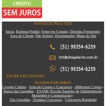
NAVEGUE PELO SITE
Início;
Rastrear Pedido;
Entre em Contato;
Dúvidas Frequentes;
Área do Cliente;
Site Seguro;
Depoimentos
;
Mapa do Site
ENTRE EM CONTATO
NOSSOS PARCEIROS
Livraria Cultura
-
Solução Cursos e Concursos
-
Millenium Cursos
-
Banca das Apostilas
-
ESAMC
(
Escola Superior de Administração,
Marketing e Comunicação)
-
Top Apostilas
-
Domina Concursos
-
Concursos Resultado