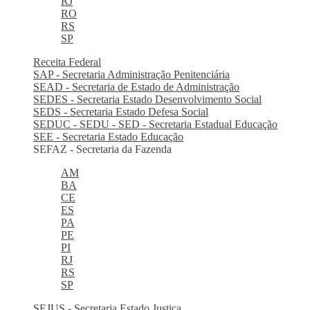
RJ
RO
RS
SP
Receita Federal
SAP - Secretaria Administração Penitenciária
SEAD - Secretaria de Estado de Administração
SEDES - Secretaria Estado Desenvolvimento Social
SEDS - Secretaria Estado Defesa Social
SEDUC - SEDU - SED - Secretaria Estadual Educação
SEE - Secretaria Estado Educação
SEFAZ - Secretaria da Fazenda
AM
BA
CE
ES
PA
PE
PI
RJ
RS
SP
SEJUS - Secretaria Estado Justiça