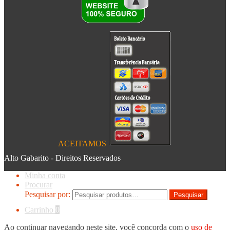
ACEITAMOS
Alto Gabarito - Direitos Reservados
Minha conta
Procurar
Pesquisar por:
Pesquisar
Carrinho
0
Ao continuar navegando neste site, você concorda com o
uso de