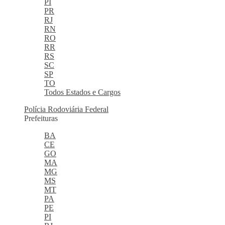
PI
PR
RJ
RN
RO
RR
RS
SC
SP
TO
Todos Estados e Cargos
Polícia Rodoviária Federal
Prefeituras
BA
CE
GO
MA
MG
MS
MT
PA
PE
PI