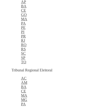
AP
BA
CE
GO
MA
PA
PE
PI
PR
RJ
RO
RS
SC
SP
TO
Tribunal Regional Eleitoral
AC
AM
BA
CE
MA
MG
PA