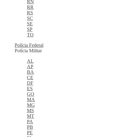
RN
RR
RS
SC
SE
SP
TO
Polícia Federal
Polícia Militar
AL
AP
BA
CE
DF
ES
GO
MA
MG
MS
MT
PA
PB
PE