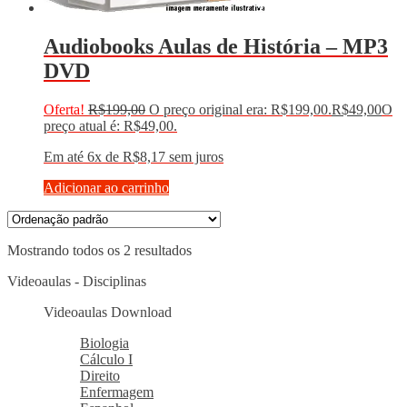
Audiobooks Aulas de História – MP3
DVD
Oferta!
R$
199,00
O preço original era: R$199,00.
R$
49,00
O
preço atual é: R$49,00.
Em até 6x de
R$
8,17
sem juros
Adicionar ao carrinho
Mostrando todos os 2 resultados
Videoaulas - Disciplinas
Videoaulas Download
Biologia
Cálculo I
Direito
Enfermagem