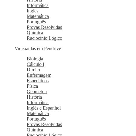
Informática
Inglês
Matemática
Português
Provas Resolvidas
Química
Raciocínio Lógico
Videoaulas em Pendrive
Biologia
Cálculo I
Direito
Enfermagem
Específicos
Física
Geometria
História
Informática
Inglês e Espanhol
Matemática
Português
Provas Resolvidas
Química
Raciocínio Lógico