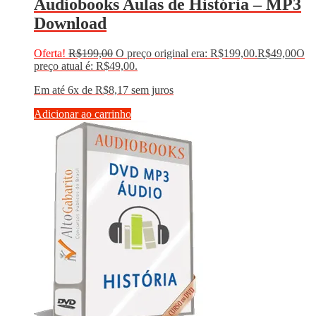
Audiobooks Aulas de História – MP3
Download
Oferta!
R$
199,00
O preço original era: R$199,00.
R$
49,00
O
preço atual é: R$49,00.
Em até 6x de
R$
8,17
sem juros
Adicionar ao carrinho