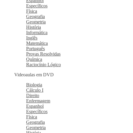
Espanhol
Específicos
Física
Geografia
Geometria
História
Informática
Inglês
Matemática
Português
Provas Resolvidas
Química
Raciocínio Lógico
Videoaulas em DVD
Biologia
Cálculo I
Direito
Enfermagem
Espanhol
Específicos
Física
Geografia
Geometria
História