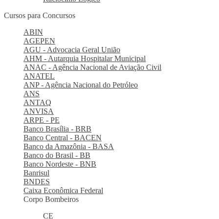
Cursos para Concursos
ABIN
AGEPEN
AGU - Advocacia Geral União
AHM - Autarquia Hospitalar Municipal
ANAC - Agência Nacional de Aviação Civil
ANATEL
ANP - Agência Nacional do Petróleo
ANS
ANTAQ
ANVISA
ARPE - PE
Banco Brasília - BRB
Banco Central - BACEN
Banco da Amazônia - BASA
Banco do Brasil - BB
Banco Nordeste - BNB
Banrisul
BNDES
Caixa Econômica Federal
Corpo Bombeiros
CE