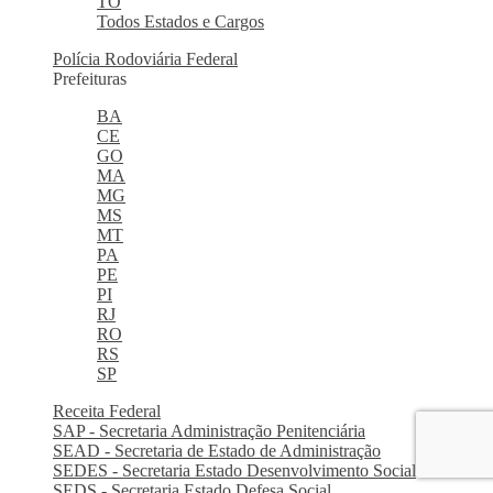
TO
Todos Estados e Cargos
Polícia Rodoviária Federal
Prefeituras
BA
CE
GO
MA
MG
MS
MT
PA
PE
PI
RJ
RO
RS
SP
Receita Federal
SAP - Secretaria Administração Penitenciária
SEAD - Secretaria de Estado de Administração
SEDES - Secretaria Estado Desenvolvimento Social
SEDS - Secretaria Estado Defesa Social