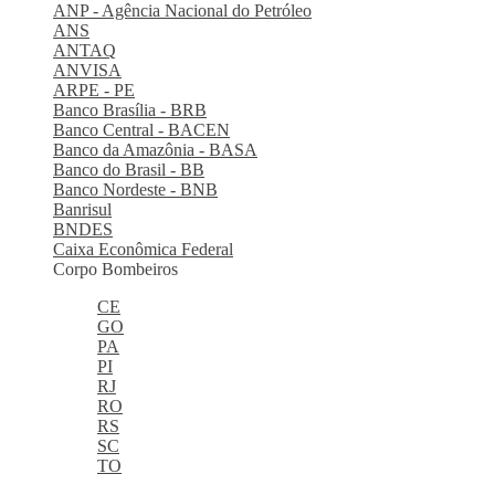
ANP - Agência Nacional do Petróleo
ANS
ANTAQ
ANVISA
ARPE - PE
Banco Brasília - BRB
Banco Central - BACEN
Banco da Amazônia - BASA
Banco do Brasil - BB
Banco Nordeste - BNB
Banrisul
BNDES
Caixa Econômica Federal
Corpo Bombeiros
CE
GO
PA
PI
RJ
RO
RS
SC
TO