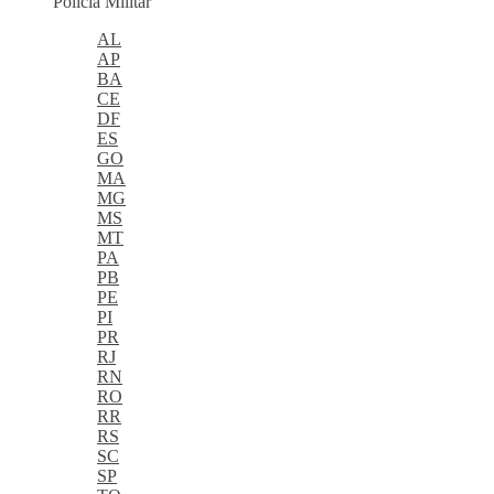
Polícia Militar
AL
AP
BA
CE
DF
ES
GO
MA
MG
MS
MT
PA
PB
PE
PI
PR
RJ
RN
RO
RR
RS
SC
SP