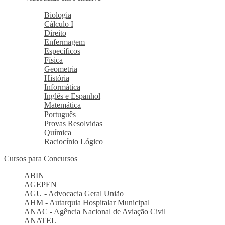
Biologia
Cálculo I
Direito
Enfermagem
Específicos
Física
Geometria
História
Informática
Inglês e Espanhol
Matemática
Português
Provas Resolvidas
Química
Raciocínio Lógico
Cursos para Concursos
ABIN
AGEPEN
AGU - Advocacia Geral União
AHM - Autarquia Hospitalar Municipal
ANAC - Agência Nacional de Aviação Civil
ANATEL