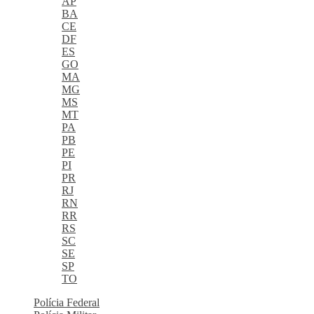
AP
BA
CE
DF
ES
GO
MA
MG
MS
MT
PA
PB
PE
PI
PR
RJ
RN
RR
RS
SC
SE
SP
TO
Polícia Federal