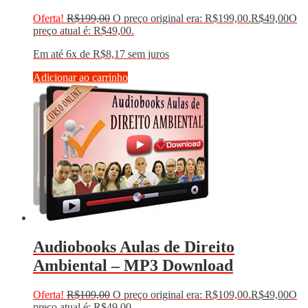
Oferta!
R$
199,00
O preço original era: R$199,00.
R$
49,00
O
preço atual é: R$49,00.
Em até 6x de
R$
8,17
sem juros
Adicionar ao carrinho
Audiobooks Aulas de Direito
Ambiental – MP3 Download
Oferta!
R$
109,00
O preço original era: R$109,00.
R$
49,00
O
preço atual é: R$49,00.