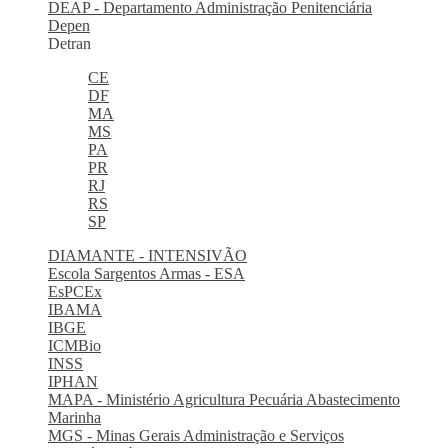
DEAP - Departamento Administração Penitenciária
Depen
Detran
CE
DF
MA
MS
PA
PR
RJ
RS
SP
DIAMANTE - INTENSIVÃO
Escola Sargentos Armas - ESA
EsPCEx
IBAMA
IBGE
ICMBio
INSS
IPHAN
MAPA - Ministério Agricultura Pecuária Abastecimento
Marinha
MGS - Minas Gerais Administração e Serviços