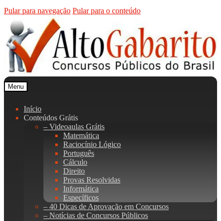
Pular para navegação
Pular para o conteúdo
Menu
Início
Conteúdos Grátis
– Videoaulas Grátis
Matemática
Raciocínio Lógico
Português
Cálculo
Direito
Provas Resolvidas
Informática
Específicos
– 40 Dicas de Aprovação em Concursos
– Notícias de Concursos Públicos