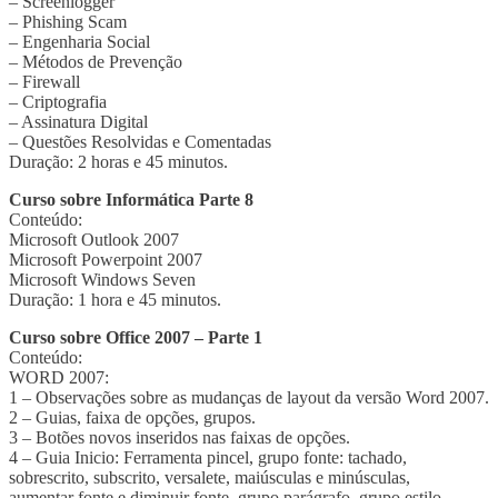
– Screenlogger
– Phishing Scam
– Engenharia Social
– Métodos de Prevenção
– Firewall
– Criptografia
– Assinatura Digital
– Questões Resolvidas e Comentadas
Duração: 2 horas e 45 minutos.
Curso sobre Informática Parte 8
Conteúdo:
Microsoft Outlook 2007
Microsoft Powerpoint 2007
Microsoft Windows Seven
Duração: 1 hora e 45 minutos.
Curso sobre Office 2007 – Parte 1
Conteúdo:
WORD 2007:
1 – Observações sobre as mudanças de layout da versão Word 2007.
2 – Guias, faixa de opções, grupos.
3 – Botões novos inseridos nas faixas de opções.
4 – Guia Inicio: Ferramenta pincel, grupo fonte: tachado,
sobrescrito, subscrito, versalete, maiúsculas e minúsculas,
aumentar fonte e diminuir fonte, grupo parágrafo, grupo estilo,