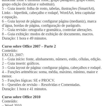
grupo edição (localizar e substituir).
5 – Guia inserir: folha de rosto, tabelas, ilustrações (SmartArt),
Links – hiperlink, cabeçalho e rodapé, WordArt, letra capitular
e equação.
6 – Guia layout de página: configurar página (medianiz), marca
d’água, bordas de página, configuração de parágrafo.
7 – Guia revisão: ortografia e gramática, controlar alterações.
8 – Guia exibição: modos de exibição de documento, macros.
Duração: 1 hora e 49 minutos.
Curso sobre Office 2007 – Parte 2
Conteúdo:
EXCEL 2007:
1 – Guia início: fonte, alinhamento, número, estilo, células, edição.
2 – Guia inserir: gráficos.
3 – Guia layout de página: configurar página, cabeçalhos e rodapé.
4 – Funções aritméticas: soma, média, máximo, mínimo, maior e
menor.
5 – Funções lógicas: SE e PROCV.
6 – Questões de revisão – Resolvidas e Comentadas.
Duração: 1 hora e 41 minutos.
Curso sobre Office 2010
Conteúdo:
– Word 2010