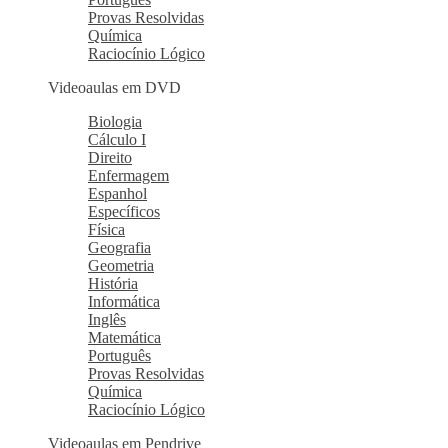
Provas Resolvidas
Química
Raciocínio Lógico
Videoaulas em DVD
Biologia
Cálculo I
Direito
Enfermagem
Espanhol
Específicos
Física
Geografia
Geometria
História
Informática
Inglês
Matemática
Português
Provas Resolvidas
Química
Raciocínio Lógico
Videoaulas em Pendrive