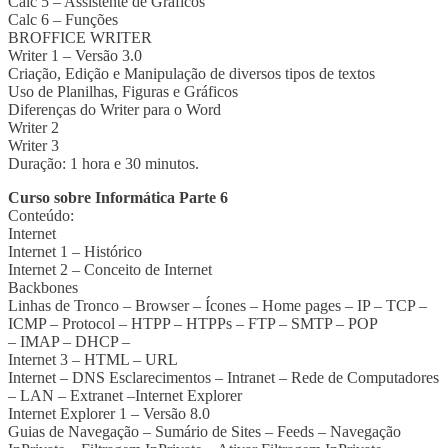
Calc 5 – Assistente de Gráficos
Calc 6 – Funções
BROFFICE WRITER
Writer 1 – Versão 3.0
Criação, Edição e Manipulação de diversos tipos de textos
Uso de Planilhas, Figuras e Gráficos
Diferenças do Writer para o Word
Writer 2
Writer 3
Duração: 1 hora e 30 minutos.
Curso sobre Informática Parte 6
Conteúdo:
Internet
Internet 1 – Histórico
Internet 2 – Conceito de Internet
Backbones
Linhas de Tronco – Browser – Ícones – Home pages – IP – TCP –
ICMP – Protocol – HTPP – HTPPs – FTP – SMTP – POP
– IMAP – DHCP –
Internet 3 – HTML – URL
Internet – DNS Esclarecimentos – Intranet – Rede de Computadores
– LAN – Extranet –Internet Explorer
Internet Explorer 1 – Versão 8.0
Guias de Navegação – Sumário de Sites – Feeds – Navegação