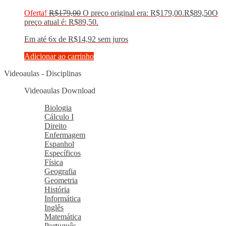
Oferta!
R$
179,00
O preço original era: R$179,00.
R$
89,50
O
preço atual é: R$89,50.
Em até 6x de
R$
14,92
sem juros
Adicionar ao carrinho
Videoaulas - Disciplinas
Videoaulas Download
Biologia
Cálculo I
Direito
Enfermagem
Espanhol
Específicos
Física
Geografia
Geometria
História
Informática
Inglês
Matemática
Português