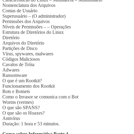
Nomenclatura dos Arquivos
Contas de Usuário
Superusuário – (O administrador)
Permissões dos Arquivos
Níveis de Permissões – – Operações
Estrutura de Diretórios do Linux
Diretório
Arquivos do Diretório
Partições de Disco
Vírus, spywares, malwares
Códigos Maliciosos
Cavalos de Tróia
Adwares
Ransomware
O que é um Rootkit?
Funcionamento dos Rootkit
Bots e Botnets
Como o Invasor se comunica com o Bot
Worms (vermes)
O que são SPANS?
O que são os Hoaxes?
Antivírus
Duração: 1 hora e 53 minutos.
Curso sobre Informática Parte 4