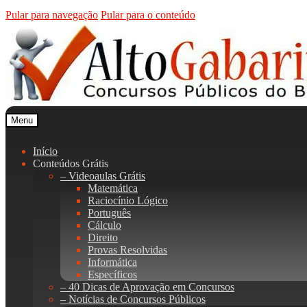
Pular para navegação
Pular para o conteúdo
Menu
Início
Conteúdos Grátis
– Videoaulas Grátis
Matemática
Raciocínio Lógico
Português
Cálculo
Direito
Provas Resolvidas
Informática
Específicos
– 40 Dicas de Aprovação em Concursos
– Notícias de Concursos Públicos