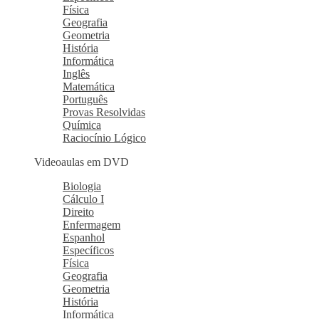
Física
Geografia
Geometria
História
Informática
Inglês
Matemática
Português
Provas Resolvidas
Química
Raciocínio Lógico
Videoaulas em DVD
Biologia
Cálculo I
Direito
Enfermagem
Espanhol
Específicos
Física
Geografia
Geometria
História
Informática