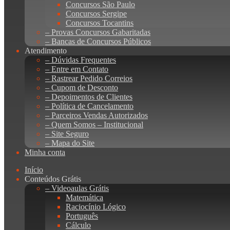
Concursos São Paulo
Concursos Sergipe
Concursos Tocantins
– Provas Concursos Gabaritadas
– Bancas de Concursos Públicos
Atendimento
– Dúvidas Frequentes
– Entre em Contato
– Rastrear Pedido Correios
– Cupom de Desconto
– Depoimentos de Clientes
– Política de Cancelamento
– Parceiros Vendas Autorizados
– Quem Somos – Institucional
– Site Seguro
– Mapa do Site
Minha conta
Início
Conteúdos Grátis
– Videoaulas Grátis
Matemática
Raciocínio Lógico
Português
Cálculo